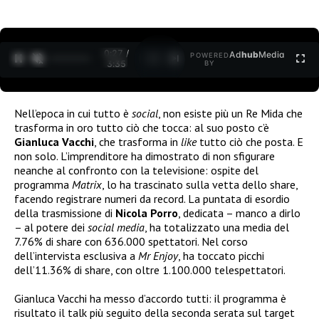
0:28 /
Ad
hub
Media
POWERED
1
/
2
3:35
BY
Nell’epoca in cui tutto è
social
, non esiste più un Re Mida che
trasforma in oro tutto ciò che tocca: al suo posto c’è
Gianluca Vacchi
, che trasforma in
like
tutto ciò che posta. E
non solo. L’imprenditore ha dimostrato di non sfigurare
neanche al confronto con la televisione: ospite del
programma
Matrix
, lo ha trascinato sulla vetta dello share,
facendo registrare numeri da record. La puntata di esordio
della trasmissione di
Nicola Porro
, dedicata – manco a dirlo
– al potere dei
social media
, ha totalizzato una media del
7.76% di share con 636.000 spettatori. Nel corso
dell’intervista esclusiva a
Mr Enjoy
, ha toccato picchi
dell’11.36% di share, con oltre 1.100.000 telespettatori.
Gianluca Vacchi ha messo d’accordo tutti: il programma è
risultato il talk più seguito della seconda serata sul target