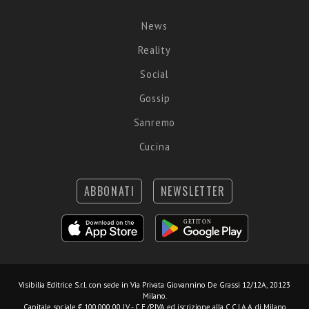
News
Reality
Social
Gossip
Sanremo
Cucina
ABBONATI
NEWSLETTER
Visibilia Editrice S.r.l.
con sede in Via Privata Giovannino De Grassi 12/12A, 20123
Milano.
Capitale sociale € 100.000,00 I.V. - C.F./P.IVA ed iscrizione alla C.C.I.A.A. di Milano