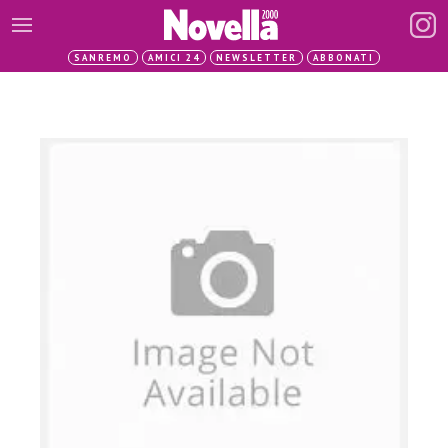
SANREMO
AMICI 24
NEWSLETTER
ABBONATI