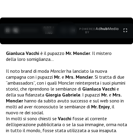
0:27 /
Ad
hub
Media
POWERED
1
/
2
1:40
BY
Gianluca Vacchi
è il pupazzo
Mr. Moncler
. Il mistero
della loro somiglianza…
Il noto brand di moda
Moncler
ha lanciato la nuova
campagna con i pupazzi
Mr.
e
Mrs.
Moncler
. Si tratta di due
“ambassadors”, con i quali Moncler reinterpreta i suoi piumini
storici, che riprendono le sembianze di
Gianluca Vacchi
e
della sua fidanzata
Giorgia Gabriele
. I pupazzi
Mr.
e
Mrs.
Moncler
hanno da subito avuto successo e sul web sono in
molti ad aver riconosciuto le sembianze di
Mr. Enjoy
, il
nuovo re dei social.
In molti si sono chiesti se
Vacchi
fosse al corrente
dell’operazione pubblicitaria o se la sua immagine, orma nota
in tutto il mondo, fosse stata utilizzata a sua insaputa.