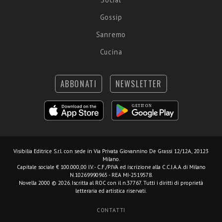
Gossip
Sanremo
Cucina
ABBONATI
NEWSLETTER
Visibilia Editrice S.r.l.
con sede in Via Privata Giovannino De Grassi 12/12A, 20123
Milano.
Capitale sociale € 100.000,00 I.V. - C.F./P.IVA ed iscrizione alla C.C.I.A.A. di Milano
N.10269990965 - REA MI-2519578.
Novella 2000 © 2026. Iscritta al ROC con il n.37767. Tutti i diritti di proprietà
letteraria ed artistica riservati.
CONTATTI