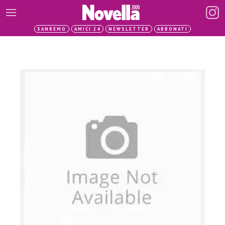
SANREMO
AMICI 24
NEWSLETTER
ABBONATI