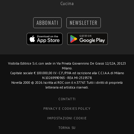
Cucina
ABBONATI
NEWSLETTER
Visibilia Editrice S.r.l.
con sede in Via Privata Giovannino De Grassi 12/12A, 20123
Milano.
Capitale sociale € 100.000,00 I.V. - C.F./P.IVA ed iscrizione alla C.C.I.A.A. di Milano
N.10269990965 - REA MI-2519578.
Novella 2000 © 2026. Iscritta al ROC con il n.37767. Tutti i diritti di proprietà
letteraria ed artistica riservati.
CONTATTI
PRIVACY E COOKIES POLICY
IMPOSTAZIONI COOKIE
TORNA SU