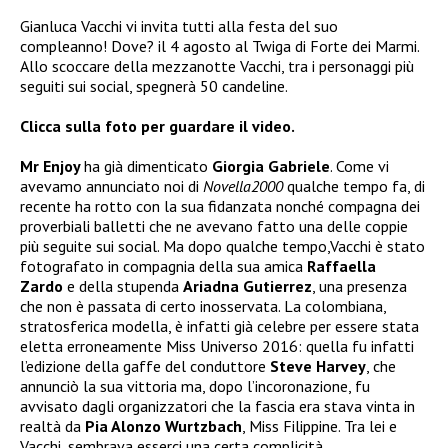
Gianluca Vacchi vi invita tutti alla festa del suo
compleanno! Dove? il 4 agosto al Twiga di Forte dei Marmi.
Allo scoccare della mezzanotte Vacchi, tra i personaggi più
seguiti sui social, spegnerà 50 candeline.
Clicca sulla foto per guardare il video.
Mr Enjoy
ha già dimenticato
Giorgia Gabriele
. Come vi
avevamo annunciato noi di
Novella2000
qualche tempo fa, di
recente ha rotto con la sua fidanzata nonché compagna dei
proverbiali balletti che ne avevano fatto una delle coppie
più seguite sui social. Ma dopo qualche tempo,Vacchi è stato
fotografato
in compagnia della sua amica
Raffaella
Zardo
e della stupenda
Ariadna Gutierrez
, una presenza
che non è passata di certo inosservata. La colombiana,
stratosferica modella, è infatti già celebre per essere stata
eletta erroneamente Miss Universo 2016: quella fu infatti
l’edizione della gaffe del conduttore
Steve Harvey
, che
annunciò la sua vittoria ma, dopo l’incoronazione, fu
avvisato dagli organizzatori che la fascia era stava vinta in
realtà da
Pia Alonzo Wurtzbach
, Miss Filippine. Tra lei e
Vacchi, sembrava esserci una certa complicità.