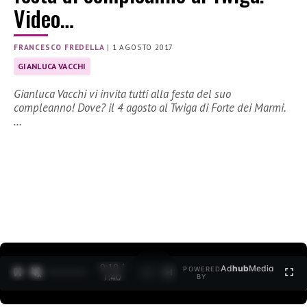
Video…
FRANCESCO FREDELLA
|
1 AGOSTO 2017
GIANLUCA VACCHI
Gianluca Vacchi vi invita tutti alla festa del suo
compleanno! Dove? il 4 agosto al Twiga di Forte dei Marmi.
…
0:11 /
Ad
hub
Media
POWERED
1
/
2
1:40
BY