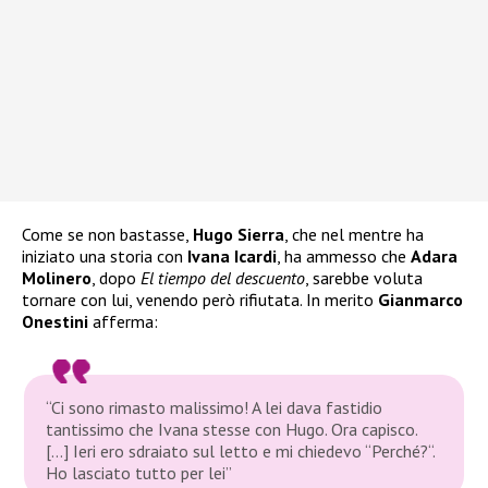
Come se non bastasse,
Hugo Sierra
, che nel mentre ha
iniziato una storia con
Ivana Icardi
, ha ammesso che
Adara
Molinero
, dopo
El tiempo del descuento
, sarebbe voluta
tornare con lui, venendo però rifiutata. In merito
Gianmarco
Onestini
afferma:
“Ci sono rimasto malissimo! A lei dava fastidio
tantissimo che Ivana stesse con Hugo. Ora capisco.
[…] Ieri ero sdraiato sul letto e mi chiedevo “
Perché?
“.
Ho lasciato tutto per lei”