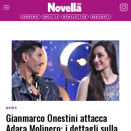
SANREMO
AMICI 24
NEWSLETTER
ABBONATI
NEWS
Gianmarco Onestini attacca
Adara Molinero: i dettagli sulla