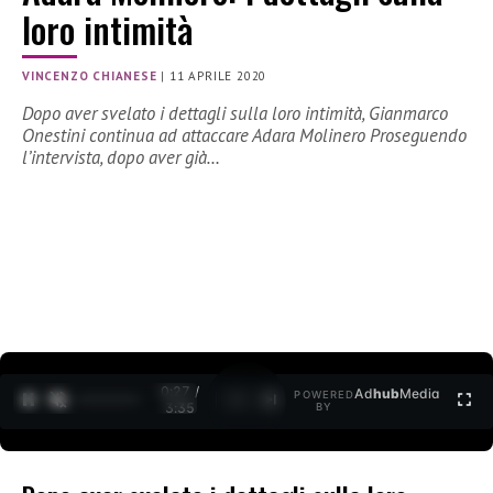
loro intimità
VINCENZO CHIANESE
|
11 APRILE 2020
Dopo aver svelato i dettagli sulla loro intimità, Gianmarco
Onestini continua ad attaccare Adara Molinero Proseguendo
l’intervista, dopo aver già…
0:27 /
Ad
hub
Media
POWERED
1
/
2
3:35
BY