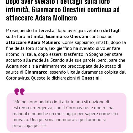
Dopo aver svelato i dettagli sulla loro
intimità, Gianmarco Onestini continua ad
attaccare Adara Molinero
Proseguendo l’intervista, dopo aver già svelato i
dettagli
sulla loro
intimità
,
Gianmarco Onestini
continua ad
attaccare Adara Molinero
. Come sappiamo, infatti, dopo la
fine della loro storia, l’ex gieffino ha svelato di voler fare
ritorno in Italia, dopo essersi trasferito in Spagna per stare
accanto alla modella. Stando alle sue parole, però, pare che
Adara
non si sia minimamente preoccupata dello stato di
salute di
Gianmarco
, essendo l’Italia duramente colpita dal
Coronavirus. Queste le dichiarazioni di
Onestini
:
“Me ne sono andato in Italia, in una situazione di
estrema emergenza, con il Coronavirus e non mi ha
mandato neanche un messaggio per sapere come ero
arrivato. Una persona innamorata perlomeno si
preoccupa per te”