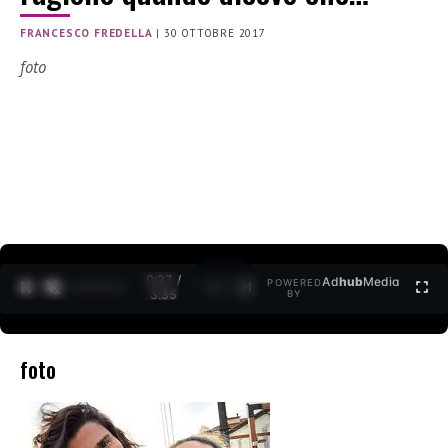
FRANCESCO FREDELLA
|
30 OTTOBRE 2017
foto
0:27 /
Ad
hub
Media
POWERED
1
/
2
3:35
BY
foto