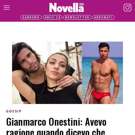
SANREMO
AMICI 24
NEWSLETTER
ABBONATI
GOSSIP
Gianmarco Onestini: Avevo
ragione quando dicevo che…