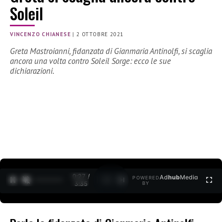
Soleil
VINCENZO CHIANESE
|
2 OTTOBRE 2021
Greta Mastroianni, fidanzata di Gianmaria Antinolfi, si scaglia
ancora una volta contro Soleil Sorge: ecco le sue
dichiarazioni.
0:28 /
Ad
hub
Media
POWERED
1
/
2
3:35
BY