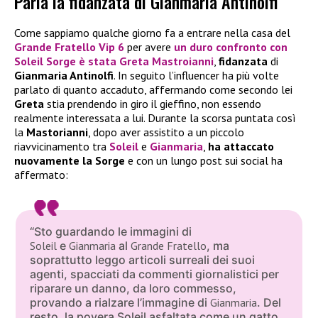
Parla la fidanzata di Gianmaria Antinolfi
Come sappiamo qualche giorno fa a entrare nella casa del
Grande Fratello Vip 6
per avere
un duro confronto con
Soleil Sorge
è stata
Greta Mastroianni
,
fidanzata
di
Gianmaria Antinolfi
. In seguito l’influencer ha più volte
parlato di quanto accaduto, affermando come secondo lei
Greta
stia prendendo in giro il gieffino, non essendo
realmente interessata a lui. Durante la scorsa puntata così
la
Mastorianni
, dopo aver assistito a un piccolo
riavvicinamento tra
Soleil
e
Gianmaria
,
ha attaccato
nuovamente la Sorge
e con un lungo post sui social ha
affermato:
“Sto guardando le immagini di
Soleil
e
Gianmaria
al
Grande Fratello
, ma
soprattutto leggo articoli surreali dei suoi
agenti, spacciati da commenti giornalistici per
riparare un danno, da loro commesso,
provando a rialzare l’immagine di
Gianmaria
. Del
resto, la povera Soleil asfaltata come un gatto