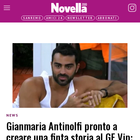
SANREMO
AMICI 24
NEWSLETTER
ABBONATI
NEWS
Gianmaria Antinolfi pronto a
creare una finta storia al GF Vip: