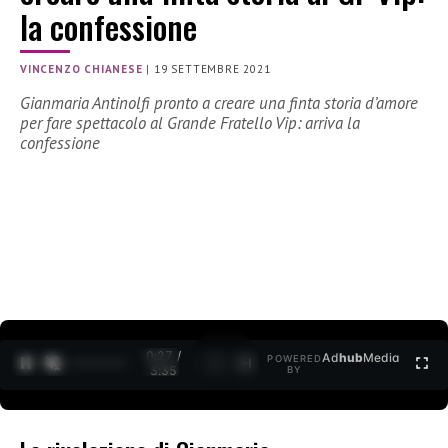
la confessione
VINCENZO CHIANESE
|
19 SETTEMBRE 2021
Gianmaria Antinolfi pronto a creare una finta storia d’amore
per fare spettacolo al Grande Fratello Vip: arriva la
confessione
0:27 /
Ad
hub
Media
POWERED
1
/
2
3:35
BY