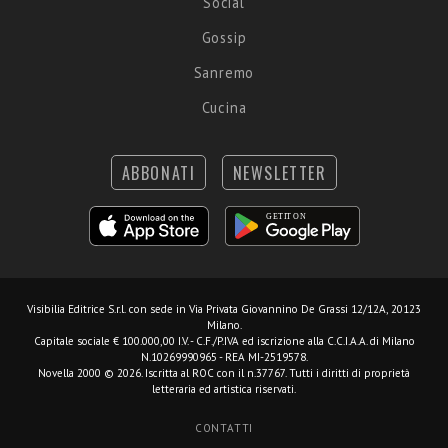
Social
Gossip
Sanremo
Cucina
ABBONATI
NEWSLETTER
Visibilia Editrice S.r.l.
con sede in Via Privata Giovannino De Grassi 12/12A, 20123
Milano.
Capitale sociale € 100.000,00 I.V. - C.F./P.IVA ed iscrizione alla C.C.I.A.A. di Milano
N.10269990965 - REA MI-2519578.
Novella 2000 © 2026. Iscritta al ROC con il n.37767. Tutti i diritti di proprietà
letteraria ed artistica riservati.
CONTATTI