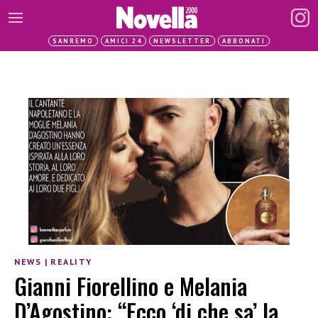
SANREMO
AMICI 24
NEWSLETTER
ABBONATI
NEWS
|
REALITY
Gianni Fiorellino e Melania
D’Agostino: “Ecco ‘di che sa’ la