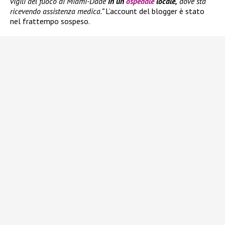
vigili del fuoco di Miami-Dade
in un
ospedale
locale,
dove sta
ricevendo assistenza medica.”
L’account del blogger è stato
nel frattempo sospeso.