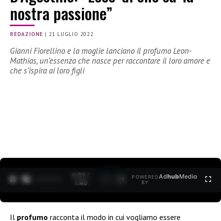
nostra passione”
REDAZIONE
|
21 LUGLIO 2022
Gianni Fiorellino e la moglie lanciano il profumo Leon-
Mathias, un’essenza che nasce per raccontare il loro amore e
che s’ispira ai loro figli
0:30 /
Ad
hub
Media
POWERED
1
/
2
1:40
BY
Il
profumo
racconta il modo in cui vogliamo essere