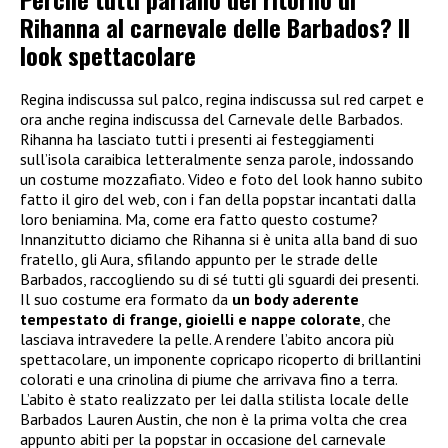
Rihanna al carnevale delle Barbados? Il
look spettacolare
Regina indiscussa sul palco, regina indiscussa sul red carpet e
ora anche regina indiscussa del Carnevale delle Barbados.
Rihanna ha lasciato tutti i presenti ai festeggiamenti
sull’isola caraibica letteralmente senza parole, indossando
un costume mozzafiato. Video e foto del look hanno subito
fatto il giro del web, con i fan della popstar incantati dalla
loro beniamina. Ma, come era fatto questo costume?
Innanzitutto diciamo che Rihanna si è unita alla band di suo
fratello, gli Aura, sfilando appunto per le strade delle
Barbados, raccogliendo su di sé tutti gli sguardi dei presenti.
Il suo costume era formato da
un body aderente
tempestato di frange, gioielli e nappe colorate
, che
lasciava intravedere la pelle. A rendere l’abito ancora più
spettacolare, un imponente copricapo ricoperto di brillantini
colorati e una crinolina di piume che arrivava fino a terra.
L’abito è stato realizzato per lei dalla stilista locale delle
Barbados Lauren Austin, che non è la prima volta che crea
appunto abiti per la popstar in occasione del carnevale