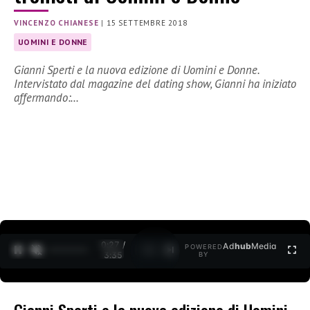
VINCENZO CHIANESE
|
15 SETTEMBRE 2018
UOMINI E DONNE
Gianni Sperti e la nuova edizione di Uomini e Donne.
Intervistato dal magazine del dating show, Gianni ha iniziato
affermando:…
0:27 /
Ad
hub
Media
POWERED
1
/
2
3:35
BY