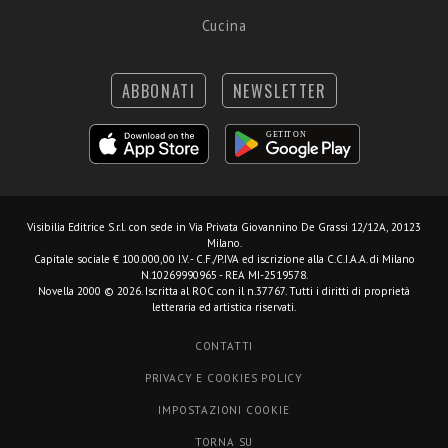
Cucina
ABBONATI
NEWSLETTER
Visibilia Editrice S.r.l.
con sede in Via Privata Giovannino De Grassi 12/12A, 20123
Milano.
Capitale sociale € 100.000,00 I.V. - C.F./P.IVA ed iscrizione alla C.C.I.A.A. di Milano
N.10269990965 - REA MI-2519578.
Novella 2000 © 2026. Iscritta al ROC con il n.37767. Tutti i diritti di proprietà
letteraria ed artistica riservati.
CONTATTI
PRIVACY E COOKIES POLICY
IMPOSTAZIONI COOKIE
TORNA SU