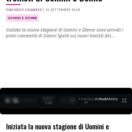
VINCENZO CHIANESE
|
15 SETTEMBRE 2018
UOMINI E DONNE
Iniziata la nuova stagione di Uomini e Donne sono arrivati i
primi commenti di Gianni Sperti sui nuovi tronisti del…
0:12 /
Ad
hub
Media
POWERED
1
/
2
1:40
BY
Iniziata la nuova stagione di Uomini e