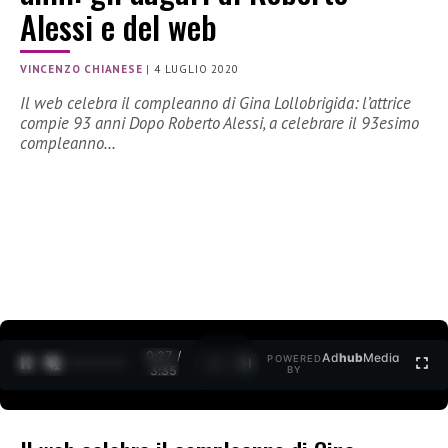
Alessi e del web
VINCENZO CHIANESE
|
4 LUGLIO 2020
Il web celebra il compleanno di Gina Lollobrigida: l’attrice
compie 93 anni Dopo Roberto Alessi, a celebrare il 93esimo
compleanno…
0:27 /
Ad
hub
Media
POWERED
1
/
2
3:35
BY