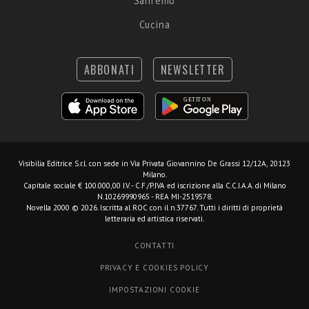
Sanremo
Cucina
ABBONATI
NEWSLETTER
Visibilia Editrice S.r.l.
con sede in Via Privata Giovannino De Grassi 12/12A, 20123
Milano.
Capitale sociale € 100.000,00 I.V. - C.F./P.IVA ed iscrizione alla C.C.I.A.A. di Milano
N.10269990965 - REA MI-2519578.
Novella 2000 © 2026. Iscritta al ROC con il n.37767. Tutti i diritti di proprietà
letteraria ed artistica riservati.
CONTATTI
PRIVACY E COOKIES POLICY
IMPOSTAZIONI COOKIE