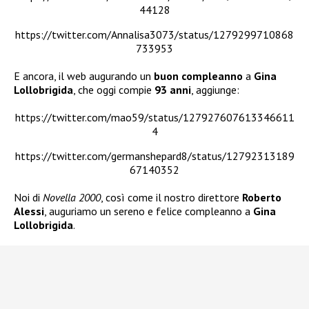
44128
https://twitter.com/Annalisa3073/status/1279299710868
733953
E ancora, il web augurando un
buon compleanno
a
Gina
Lollobrigida
, che oggi compie
93 anni
, aggiunge:
https://twitter.com/mao59/status/127927607613346611
4
https://twitter.com/germanshepard8/status/12792313189
67140352
Noi di
Novella 2000
, così come il nostro direttore
Roberto
Alessi
, auguriamo un sereno e felice compleanno a
Gina
Lollobrigida
.