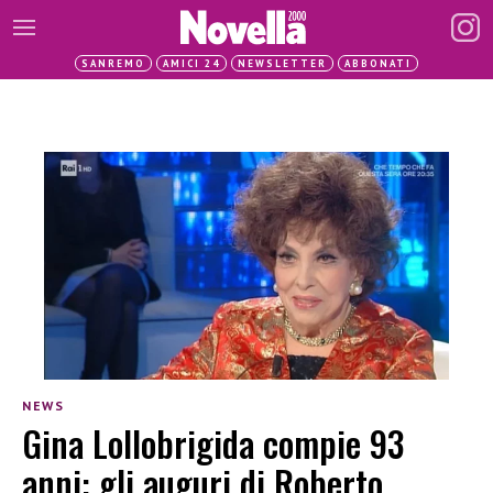
SANREMO
AMICI 24
NEWSLETTER
ABBONATI
NEWS
Gina Lollobrigida compie 93
anni: gli auguri di Roberto