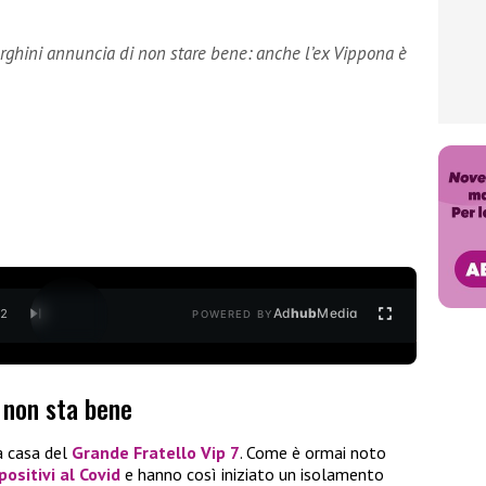
rghini annuncia di non stare bene: anche l’ex Vippona è
Ad
hub
Media
/
2
POWERED BY
 non sta bene
a casa del
Grande Fratello Vip 7
. Come è ormai noto
positivi
al
Covid
e hanno così iniziato un isolamento