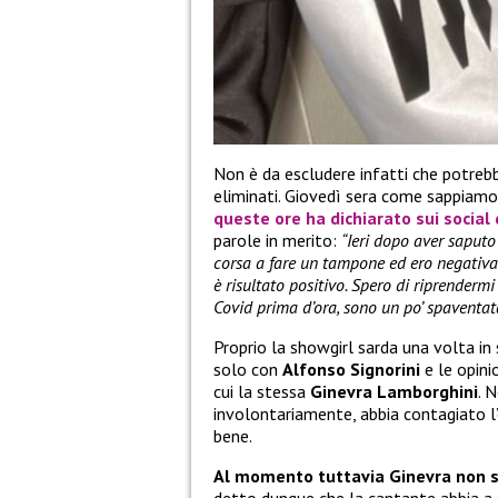
Non è da escludere infatti che potrebbe
eliminati. Giovedì sera come sappiamo
queste ore ha dichiarato sui social
parole in merito:
“Ieri dopo aver saputo
corsa a fare un tampone ed ero negativa.
è risultato positivo. Spero di riprender
Covid prima d’ora, sono un po’ spaventat
Proprio la showgirl sarda una volta in
solo con
Alfonso Signorini
e le opini
cui la stessa
Ginevra Lamborghini
. 
involontariamente, abbia contagiato l’
bene.
Al momento tuttavia Ginevra non s
detto dunque che la cantante abbia a