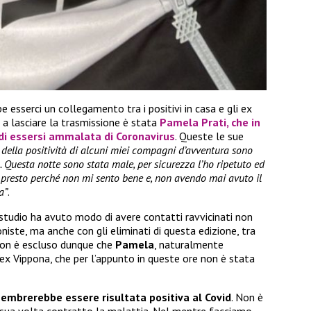
 esserci un collegamento tra i positivi in casa e gli ex
 a lasciare la trasmissione è stata
Pamela Prati
, che in
 di essersi ammalata di Coronavirus
. Queste le sue
 della positività di alcuni miei compagni d’avventura sono
 Questa notte sono stata male, per sicurezza l’ho ripetuto ed
mi presto perché non mi sento bene e, non avendo mai avuto il
a”
.
 studio ha avuto modo di avere contatti ravvicinati non
oniste, ma anche con gli eliminati di questa edizione, tra
Non è escluso dunque che
Pamela
, naturalmente
ex Vippona, che per l’appunto in queste ore non è stata
embrerebbe essere risultata positiva al Covid
. Non è
 sua volta contratto la malattia. Nel mentre facciamo