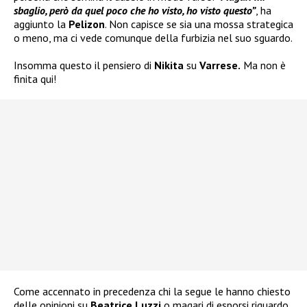
sbaglio, però da quel poco che ho visto, ho visto questo”
, ha
aggiunto la
Pelizon
. Non capisce se sia una mossa strategica
o meno, ma ci vede comunque della furbizia nel suo sguardo.
Insomma questo il pensiero di
Nikita
su
Varrese.
Ma non è
finita qui!
Come accennato in precedenza chi la segue le hanno chiesto
delle opinioni su
Beatrice Luzzi
o magari di esporsi riguardo