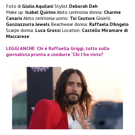
Foto di
Giulio Aquilani
Stylist
Deborah Deh
Make up:
Isabel Quirino
Abito cerimonia donna:
Charme
Canaris
Abito cerimonia uomo:
Toi Couture
Gioielli:
Gocciazzurra Jewels
Beachwear donna:
Raffaela D’Angelo
Scarpe donna:
Luca Grossi
Location:
Castello Miramare di
Maccarese
LEGGI ANCHE: Chi è Raffaella Griggi, tutto sulla
giornalista pronta a condurre “Chi l’ha visto?