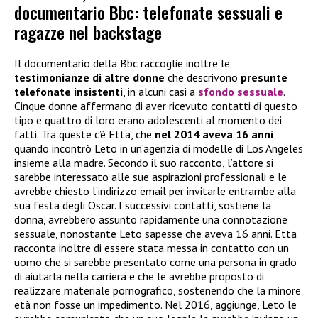
documentario Bbc: telefonate sessuali e
ragazze nel backstage
Il documentario della Bbc raccoglie inoltre le
testimonianze di altre donne
che descrivono
presunte
telefonate insistenti
, in alcuni casi a
sfondo sessuale
.
Cinque donne affermano di aver ricevuto contatti di questo
tipo e quattro di loro erano adolescenti al momento dei
fatti. Tra queste c’è Etta, che
nel 2014 aveva 16 anni
quando incontrò Leto in un’agenzia di modelle di Los Angeles
insieme alla madre. Secondo il suo racconto, l’attore si
sarebbe interessato alle sue aspirazioni professionali e le
avrebbe chiesto l’indirizzo email per invitarle entrambe alla
sua festa degli Oscar. I successivi contatti, sostiene la
donna, avrebbero assunto rapidamente una connotazione
sessuale, nonostante Leto sapesse che aveva 16 anni. Etta
racconta inoltre di essere stata messa in contatto con un
uomo che si sarebbe presentato come una persona in grado
di aiutarla nella carriera e che le avrebbe proposto di
realizzare materiale pornografico, sostenendo che la minore
età non fosse un impedimento. Nel 2016, aggiunge, Leto le