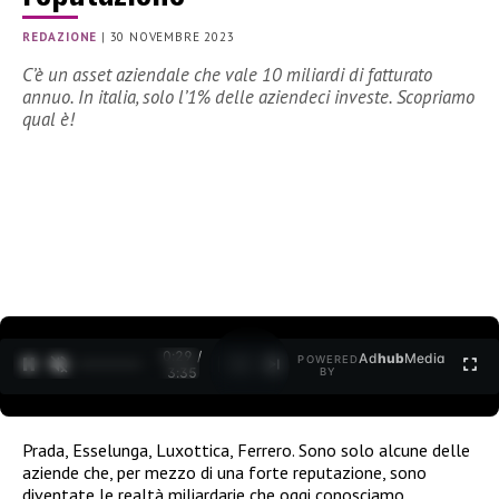
REDAZIONE
|
30 NOVEMBRE 2023
C’è un asset aziendale che vale 10 miliardi di fatturato
annuo. In italia, solo l’1% delle aziendeci investe. Scopriamo
qual è!
0:30 /
Ad
hub
Media
POWERED
1
/
2
3:35
BY
Prada, Esselunga, Luxottica, Ferrero. Sono solo alcune delle
aziende che, per mezzo di una forte reputazione, sono
diventate le realtà miliardarie che oggi conosciamo.