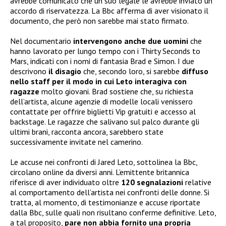
avrebbe comunicato che un suo legale le avrebbe inviato un
accordo di riservatezza. La Bbc afferma di aver visionato il
documento, che però non sarebbe mai stato firmato.
Nel documentario
intervengono anche due uomini
che
hanno lavorato per lungo tempo con i Thirty Seconds to
Mars, indicati con i nomi di fantasia Brad e Simon. I due
descrivono
il disagio
che, secondo loro, si sarebbe
diffuso
nello staff per il modo in cui Leto interagiva con
ragazze
molto giovani. Brad sostiene che, su richiesta
dell’artista, alcune agenzie di modelle locali venissero
contattate per offrire biglietti Vip gratuiti e accesso al
backstage. Le ragazze che salivano sul palco durante gli
ultimi brani, racconta ancora, sarebbero state
successivamente invitate nel camerino.
Le accuse nei confronti di Jared Leto, sottolinea la Bbc,
circolano online da diversi anni. L’emittente britannica
riferisce di aver individuato oltre
120 segnalazioni
relative
al comportamento dell’artista nei confronti delle donne. Si
tratta, al momento, di testimonianze e accuse riportate
dalla Bbc, sulle quali non risultano conferme definitive. Leto,
a tal proposito,
pare non abbia
fornito una propria