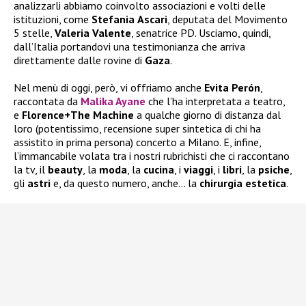
analizzarli abbiamo coinvolto associazioni e volti delle
istituzioni, come
Stefania
Ascari
, deputata del Movimento
5 stelle,
Valeria
Valente
, senatrice PD. Usciamo, quindi,
dall’Italia portandovi una testimonianza che arriva
direttamente dalle rovine di
Gaza
.
Nel menù di oggi, però, vi offriamo anche
Evita Perón
,
raccontata da
Malika Ayane
che l’ha interpretata a teatro,
e
Florence+The Machine
a qualche giorno di distanza dal
loro (potentissimo, recensione super sintetica di chi ha
assistito in prima persona) concerto a Milano. E, infine,
l’immancabile volata tra i nostri rubrichisti che ci raccontano
la tv, il
beauty
, la
moda
, la
cucina
, i
viaggi
, i
libri
, la
psiche
,
gli
astri
e, da questo numero, anche… la
chirurgia
estetica
.