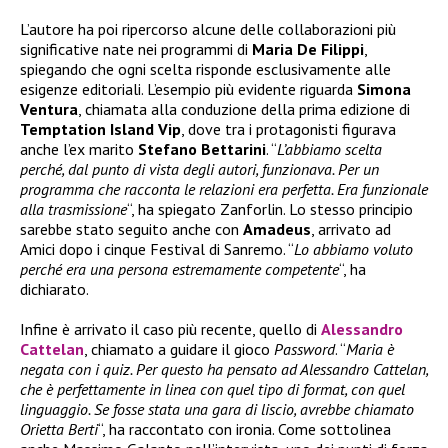
L’autore ha poi ripercorso alcune delle collaborazioni più
significative nate nei programmi di
Maria De Filippi
,
spiegando che ogni scelta risponde esclusivamente alle
esigenze editoriali. L’esempio più evidente riguarda
Simona
Ventura
, chiamata alla conduzione della prima edizione di
Temptation Island Vip
, dove tra i protagonisti figurava
anche l’ex marito
Stefano Bettarini
. “
L’abbiamo scelta
perché, dal punto di vista degli autori, funzionava. Per un
programma che racconta le relazioni era perfetta. Era funzionale
alla trasmissione
“, ha spiegato Zanforlin. Lo stesso principio
sarebbe stato seguito anche con
Amadeus
, arrivato ad
Amici dopo i cinque Festival di Sanremo. “
Lo abbiamo voluto
perché era una persona estremamente competente
“, ha
dichiarato.
Infine è arrivato il caso più recente, quello di
Alessandro
Cattelan
, chiamato a guidare il gioco
Password
. “
Maria è
negata con i quiz. Per questo ha pensato ad Alessandro Cattelan,
che è perfettamente in linea con quel tipo di format, con quel
linguaggio. Se fosse stata una gara di liscio, avrebbe chiamato
Orietta Berti
“, ha raccontato con ironia. Come sottolinea