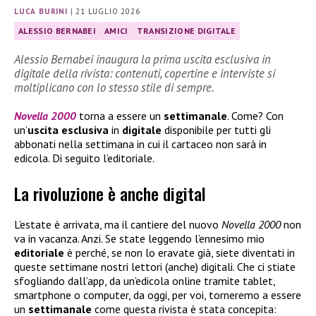
LUCA BURINI
|
21 LUGLIO 2026
ALESSIO BERNABEI
AMICI
TRANSIZIONE DIGITALE
Alessio Bernabei inaugura la prima uscita esclusiva in
digitale della rivista: contenuti, copertine e interviste si
moltiplicano con lo stesso stile di sempre.
Novella 2000
torna a essere un
settimanale
. Come? Con
un’
uscita esclusiva
in
digitale
disponibile per tutti gli
abbonati nella settimana in cui il cartaceo non sarà in
edicola. Di seguito l’editoriale.
La rivoluzione è anche digital
L’estate è arrivata, ma il cantiere del nuovo
Novella 2000
non
va in vacanza. Anzi. Se state leggendo l’ennesimo mio
editoriale
è perché, se non lo eravate già, siete diventati in
queste settimane nostri lettori (anche) digitali. Che ci stiate
sfogliando dall’app, da un’edicola online tramite tablet,
smartphone o computer, da oggi, per voi, torneremo a essere
un
settimanale
come questa rivista è stata concepita: