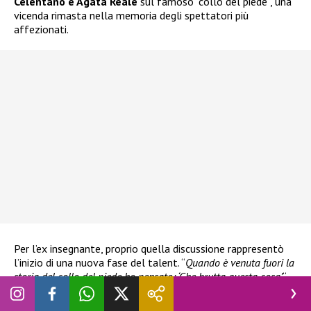
Celentano e Agata Reale
sul famoso “collo del piede”, una
vicenda rimasta nella memoria degli spettatori più
affezionati.
Per l’ex insegnante, proprio quella discussione rappresentò
l’inizio di una nuova fase del talent. “
Quando è venuta fuori la
storia del collo del piede ho pensato: ‘Che brutta questa cosa’
“,
ha ricordato. “
Maria, invece, probabilmente aveva capito che
quelle dinamiche avrebbero funzionato in televisione. Da lì sono