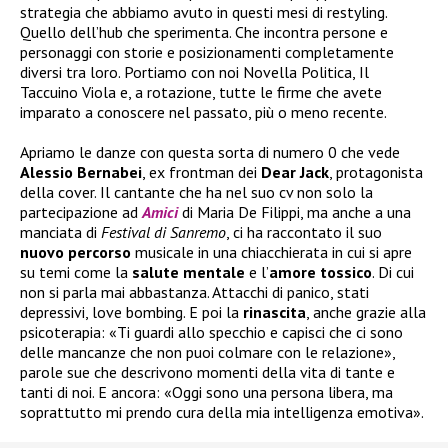
strategia che abbiamo avuto in questi mesi di restyling.
Quello dell’hub che sperimenta. Che incontra persone e
personaggi con storie e posizionamenti completamente
diversi tra loro. Portiamo con noi Novella Politica, Il
Taccuino Viola e, a rotazione, tutte le firme che avete
imparato a conoscere nel passato, più o meno recente.
Apriamo le danze con questa sorta di numero 0 che vede
Alessio Bernabei
, ex frontman dei
Dear Jack
, protagonista
della cover. Il cantante che ha nel suo cv non solo la
partecipazione ad
Amici
di Maria De Filippi, ma anche a una
manciata di
Festival di Sanremo
, ci ha raccontato il suo
nuovo
percorso
musicale in una chiacchierata in cui si apre
su temi come la
salute
mentale
e l’
amore tossico
. Di cui
non si parla mai abbastanza. Attacchi di panico, stati
depressivi, love bombing. E poi la
rinascita
, anche grazie alla
psicoterapia: «Ti guardi allo specchio e capisci che ci sono
delle mancanze che non puoi colmare con le relazione»,
parole sue che descrivono momenti della vita di tante e
tanti di noi. E ancora: «Oggi sono una persona libera, ma
soprattutto mi prendo cura della mia intelligenza emotiva».