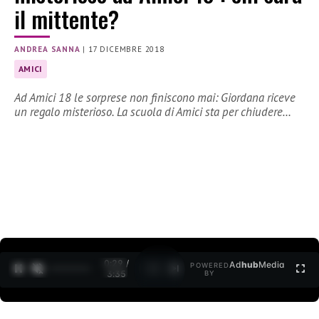
il mittente?
ANDREA SANNA
|
17 DICEMBRE 2018
AMICI
Ad Amici 18 le sorprese non finiscono mai: Giordana riceve
un regalo misterioso. La scuola di Amici sta per chiudere…
0:30 /
Ad
hub
Media
POWERED
1
/
2
3:35
BY