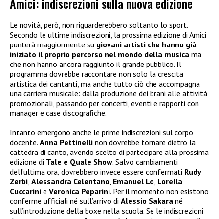
Amici: indiscrezioni sulla nuova edizione
Le novità, però, non riguarderebbero soltanto lo sport.
Secondo le ultime indiscrezioni, la prossima edizione di Amici
punterà maggiormente su
giovani artisti che hanno già
iniziato il proprio percorso nel mondo della musica
ma
che non hanno ancora raggiunto il grande pubblico. Il
programma dovrebbe raccontare non solo la crescita
artistica dei cantanti, ma anche tutto ciò che accompagna
una carriera musicale: dalla produzione dei brani alle attività
promozionali, passando per concerti, eventi e rapporti con
manager e case discografiche.
Intanto emergono anche le prime indiscrezioni sul corpo
docente.
Anna Pettinelli
non dovrebbe tornare dietro la
cattedra di canto, avendo scelto di partecipare alla prossima
edizione di
Tale e Quale Show
. Salvo cambiamenti
dell’ultima ora, dovrebbero invece essere confermati
Rudy
Zerbi
,
Alessandra Celentano
,
Emanuel Lo
,
Lorella
Cuccarini
e
Veronica Peparini
. Per il momento non esistono
conferme ufficiali né sull’arrivo di
Alessio Sakara
né
sull’introduzione della boxe nella scuola. Se le indiscrezioni