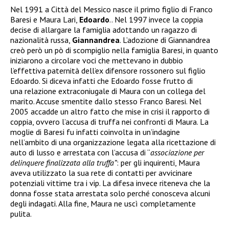
Nel 1991 a Città del Messico nasce il primo figlio di Franco
Baresi e Maura Lari,
Edoardo
.. Nel 1997 invece la coppia
decise di allargare la famiglia adottando un ragazzo di
nazionalità russa,
Giannandrea
. L’adozione di Giannandrea
creò però un pò di scompiglio nella famiglia Baresi, in quanto
iniziarono a circolare voci che mettevano in dubbio
l’effettiva paternità dell’ex difensore rossonero sul figlio
Edoardo. Si diceva infatti che Edoardo fosse frutto di
una relazione extraconiugale di Maura con un collega del
marito. Accuse smentite dallo stesso Franco Baresi. Nel
2005 accadde un altro fatto che mise in crisi il rapporto di
coppia, ovvero l’accusa di truffa nei confronti di Maura. La
moglie di Baresi fu infatti coinvolta in un’indagine
nell’ambito di una organizzazione legata alla ricettazione di
auto di lusso e arrestata
con l’accusa di “
associazione per
delinquere finalizzata alla truffa”
: per gli inquirenti, Maura
aveva utilizzato la sua rete di contatti per avvicinare
potenziali vittime tra i vip. La difesa invece riteneva che la
donna fosse stata arrestata solo perché conosceva alcuni
degli indagati. Alla fine, Maura ne uscì completamente
pulita.