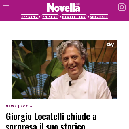
SANREMO
AMICI 24
NEWSLETTER
ABBONATI
NEWS
|
SOCIAL
Giorgio Locatelli chiude a
sorpresa il suo storico