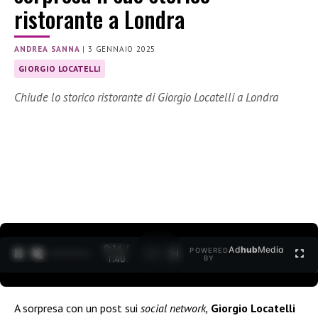
ristorante a Londra
ANDREA SANNA
|
3 GENNAIO 2025
GIORGIO LOCATELLI
Chiude lo storico ristorante di Giorgio Locatelli a Londra
0:15 /
Ad
hub
Media
POWERED
1
/
2
1:40
BY
A sorpresa con un post sui
social network,
Giorgio Locatelli