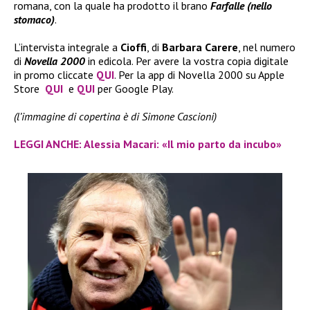
romana, con la quale ha prodotto il brano
Farfalle (nello
stomaco)
.
L’intervista integrale a
Cioffi
, di
Barbara Carere
, nel numero
di
Novella 2000
in edicola. Per avere la vostra copia digitale
in promo cliccate
QUI
. Per la app di Novella 2000 su Apple
Store
QUI
e
QUI
per Google Play.
(l’immagine di copertina è di Simone Cascioni)
LEGGI ANCHE: Alessia Macari: «Il mio parto da incubo»