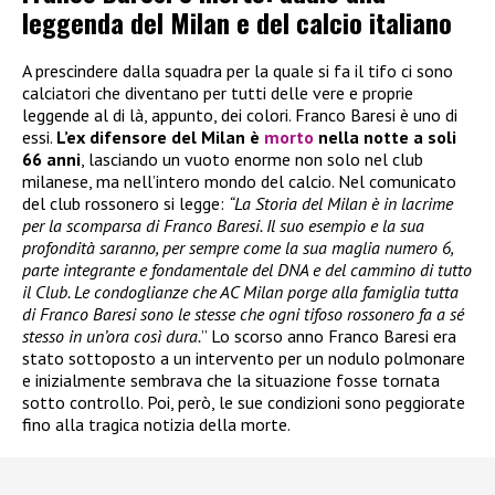
leggenda del Milan e del calcio italiano
A prescindere dalla squadra per la quale si fa il tifo ci sono
calciatori che diventano per tutti delle vere e proprie
leggende al di là, appunto, dei colori. Franco Baresi è uno di
essi.
L’ex difensore del Milan è
morto
nella notte a soli
66 anni
, lasciando un vuoto enorme non solo nel club
milanese, ma nell’intero mondo del calcio. Nel comunicato
del club rossonero si legge:
“La Storia del Milan è in lacrime
per la scomparsa di Franco Baresi. Il suo esempio e la sua
profondità saranno, per sempre come la sua maglia numero 6,
parte integrante e fondamentale del DNA e del cammino di tutto
il Club. Le condoglianze che AC Milan porge alla famiglia tutta
di Franco Baresi sono le stesse che ogni tifoso rossonero fa a sé
stesso in un’ora così dura.
” Lo scorso anno Franco Baresi era
stato sottoposto a un intervento per un nodulo polmonare
e inizialmente sembrava che la situazione fosse tornata
sotto controllo. Poi, però, le sue condizioni sono peggiorate
fino alla tragica notizia della morte.