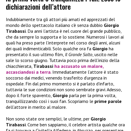
dichiarazioni dell’attore
Indubbiamente tra gli attori più amati ed apprezzati del
mondo dello spettacolo italiano c’è senza dubbio
Giorgio
Tirabassi
. Da anni l’artista è nel cuore del grande pubblico,
che da sempre lo supporta e lo sostiene. Numerosi i lavori ai
quali ha preso parte l’interprete nel corso degli anni, alcuni
dei quali indimenticabili. Solo qualche ora fa
Giorgio
ha
presentato il suo ultimo film,
Il Grande Salto
, uscito nelle
sale lo scorso giugno. Tuttavia poco prima dell’inizio della
chiacchierata,
Tirabassi
ha accusato un
malore
,
accasciandosi a terra
. Immediatamente l’attore è stato
soccorso dai medici, venendo trasferito d’urgenza in
ospedale. Fin dal primo momento si è parlato d’infarto,
tuttavia le sue condizioni non sono sembrate gravi. Adesso,
dopo il forte spavento,
Giorgio
parla per la prima volta,
tranquillizzando così i suoi fan. Scopriamo le
prime parole
dell’attore in merito al malore.
Non sono state ore semplici, le ultime, per
Giorgio
Tirabassi
. Come ben sappiamo, il celebre artista qualche ora
fa si trovava a Civitella Alfedena, in Abruzzo, per presentare