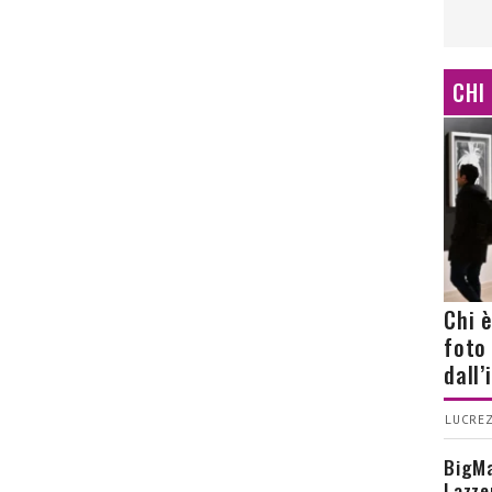
CHI
Chi 
foto
dall
LUCREZ
BigMa
Lazze