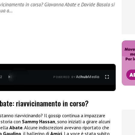
vicinamento in corso? Giovanna Abate e Davide Basolo si
inua a…
Ad
hub
Media
/
2
POWERED BY
bate: riavvicinamento in corso?
 stanno riavvicinando? Il gossip continua a impazzare
a storia con
Sammy Hassan
, sono iniziati a girare alcuni
della
Abate
. Alcune indiscrezioni avevano riportato che
o Gaudino
, il ballerino di
Amici
. La voce è stata subito