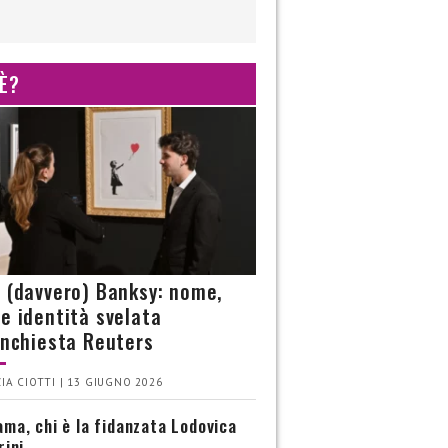
 È?
è (davvero) Banksy: nome,
 e identità svelata
’inchiesta Reuters
IA CIOTTI | 13 GIUGNO 2026
ma, chi è la fidanzata Lodovica
rini