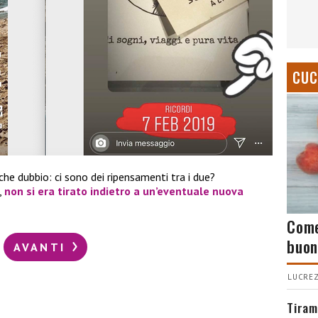
CUC
he dubbio: ci sono dei ripensamenti tra i due?
,
non si era tirato indietro a un’eventuale nuova
Come
buon
AVANTI
LUCREZ
Tiram