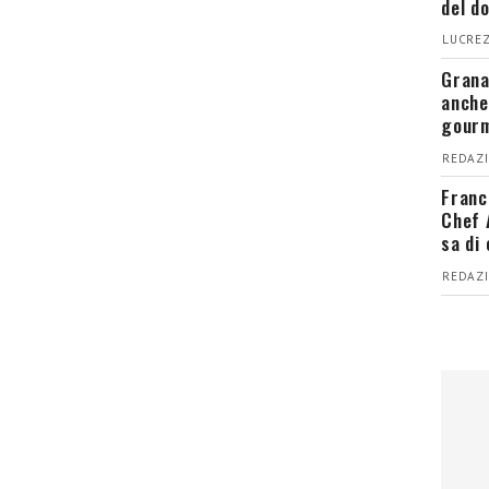
del d
LUCREZ
Grana
anche
gour
REDAZI
Franc
Chef 
sa di
REDAZI