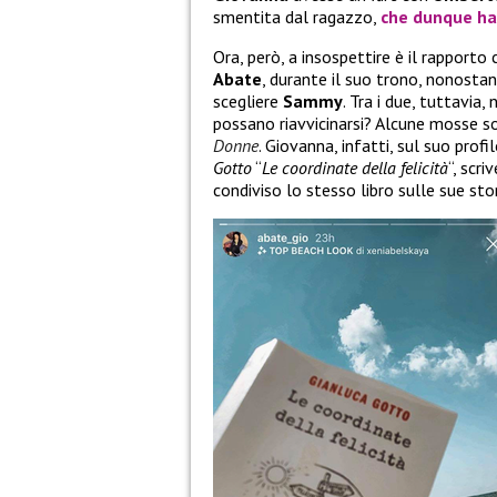
smentita dal ragazzo,
che dunque ha r
Ora, però, a insospettire è il rapporto
Abate
, durante il suo trono, nonosta
scegliere
Sammy
. Tra i due, tuttavia
possano riavvicinarsi? Alcune mosse so
Donne
. Giovanna, infatti, sul suo prof
Gotto
“
Le coordinate della felicità
“, scr
condiviso lo stesso libro sulle sue sto