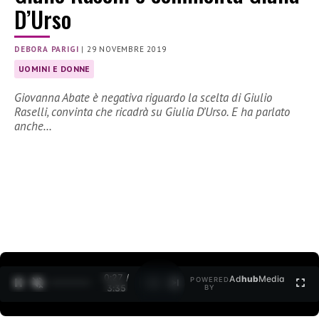
D’Urso
DEBORA PARIGI
|
29 NOVEMBRE 2019
UOMINI E DONNE
Giovanna Abate è negativa riguardo la scelta di Giulio
Raselli, convinta che ricadrà su Giulia D’Urso. E ha parlato
anche…
0:27 /
Ad
hub
Media
POWERED
1
/
2
3:35
BY