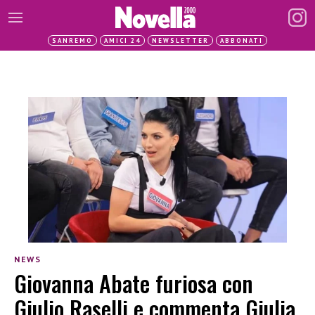
SANREMO
AMICI 24
NEWSLETTER
ABBONATI
NEWS
Giovanna Abate furiosa con
Giulio Raselli e commenta Giulia