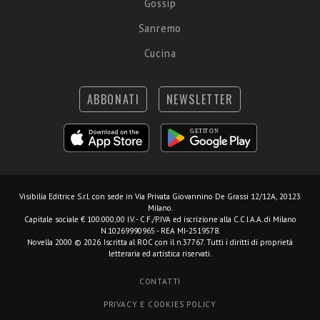
Gossip
Sanremo
Cucina
ABBONATI
NEWSLETTER
Visibilia Editrice S.r.l.
con sede in Via Privata Giovannino De Grassi 12/12A, 20123
Milano.
Capitale sociale € 100.000,00 I.V. - C.F./P.IVA ed iscrizione alla C.C.I.A.A. di Milano
N.10269990965 - REA MI-2519578.
Novella 2000 © 2026. Iscritta al ROC con il n.37767. Tutti i diritti di proprietà
letteraria ed artistica riservati.
CONTATTI
PRIVACY E COOKIES POLICY