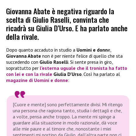
Giovanna Abate è negativa riguardo la
scelta di Giulio Raselli, convinta che
ricadrà su Giulia D’Urso. E ha parlato anche
della rivale.
Dopo quanto accaduto in studio a
Uomini e donn
e,
Giovanna Abate
non è per niente felice di quello che sta
succedendo con
Giulio Raselli
. Si sente presa in giro,
soprattutto per
l’esterna uguale che il tronista ha fatto
con lei e con la rivale
Giulia D’Urso
. Così ha parlato al
magazine di Uomini e donne
:
[Cuore e mente] sono perfettamente divisi. Mi ritengo
una persona che ragiona tanto, studia i dettagli e che,
a volte, pensa anche troppo. La mente mi spinge a
guardare alla situazione in modo razionale, dà voce
alle mie paure e al timore che, nonostante i miei
sentimenti mi portino da Giulio, dall’altra parte non ci