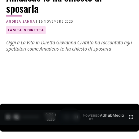
sposarla
ANDREA SANNA
|
16 NOVEMBRE 2023
LA VITA IN DIRETTA
Oggi a La Vita in Diretta Giovanna Civitillo ha raccontato agli
spettatori come Amadeus le ha chiesto di sposarla
0:30 /
Ad
hub
Media
POWERED
1
/
2
3:35
BY