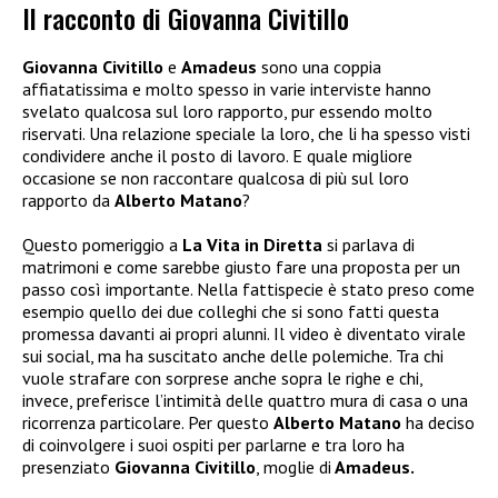
Il racconto di Giovanna Civitillo
Giovanna Civitillo
e
Amadeus
sono una coppia
affiatatissima e molto spesso in varie interviste hanno
svelato qualcosa sul loro rapporto, pur essendo molto
riservati. Una relazione speciale la loro, che li ha spesso visti
condividere anche il posto di lavoro. E quale migliore
occasione se non raccontare qualcosa di più sul loro
rapporto da
Alberto Matano
?
Questo pomeriggio a
La Vita in Diretta
si parlava di
matrimoni e come sarebbe giusto fare una proposta per un
passo così importante. Nella fattispecie è stato preso come
esempio quello dei due colleghi che si sono fatti questa
promessa davanti ai propri alunni. Il video è diventato virale
sui social, ma ha suscitato anche delle polemiche. Tra chi
vuole strafare con sorprese anche sopra le righe e chi,
invece, preferisce l’intimità delle quattro mura di casa o una
ricorrenza particolare. Per questo
Alberto Matano
ha deciso
di coinvolgere i suoi ospiti per parlarne e tra loro ha
presenziato
Giovanna Civitillo
, moglie di
Amadeus.