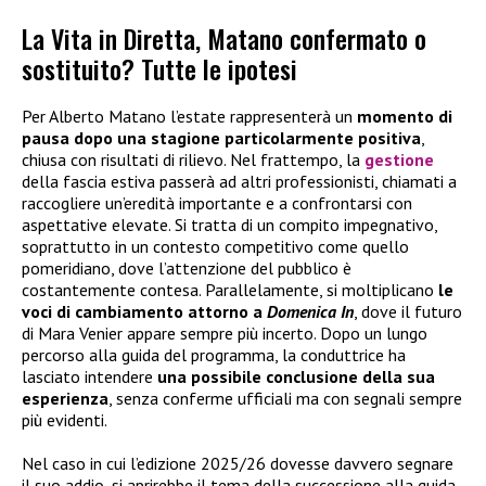
La Vita in Diretta, Matano confermato o
sostituito? Tutte le ipotesi
Per Alberto Matano l’estate rappresenterà un
momento di
pausa dopo una stagione particolarmente positiva
,
chiusa con risultati di rilievo. Nel frattempo, la
gestione
della fascia estiva passerà ad altri professionisti, chiamati a
raccogliere un’eredità importante e a confrontarsi con
aspettative elevate. Si tratta di un compito impegnativo,
soprattutto in un contesto competitivo come quello
pomeridiano, dove l’attenzione del pubblico è
costantemente contesa. Parallelamente, si moltiplicano
le
voci di cambiamento attorno a
Domenica In
, dove il futuro
di Mara Venier appare sempre più incerto. Dopo un lungo
percorso alla guida del programma, la conduttrice ha
lasciato intendere
una possibile conclusione della sua
esperienza
, senza conferme ufficiali ma con segnali sempre
più evidenti.
Nel caso in cui l’edizione 2025/26 dovesse davvero segnare
il suo addio, si aprirebbe il tema della successione alla guida