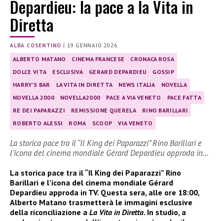
Depardieu: la pace a la Vita in
Diretta
ALBA COSENTINO
|
19 GENNAIO 2026
ALBERTO MATANO
CINEMA FRANCESE
CRONACA ROSA
DOLCE VITA
ESCLUSIVA
GERARD DEPARDIEU
GOSSIP
HARRY'S BAR
LA VITA IN DIRETTA
NEWS ITALIA
NOVELLA
NOVELLA 2000
NOVELLA2000
PACE A VIA VENETO
PACE FATTA
RE DEI PAPARAZZI
REMISSIONE QUERELA
RINO BARILLARI
ROBERTO ALESSI
ROMA
SCOOP
VIA VENETO
La storica pace tra il “Il King dei Paparazzi” Rino Barillari e
l’icona del cinema mondiale Gérard Depardieu approda in…
La storica pace tra il “Il King dei Paparazzi” Rino
Barillari e l’icona del cinema mondiale Gérard
Depardieu approda in TV. Questa sera, alle ore 18:00,
Alberto Matano trasmetterà le immagini esclusive
della riconciliazione a
La Vita in Diretta
. In studio, a