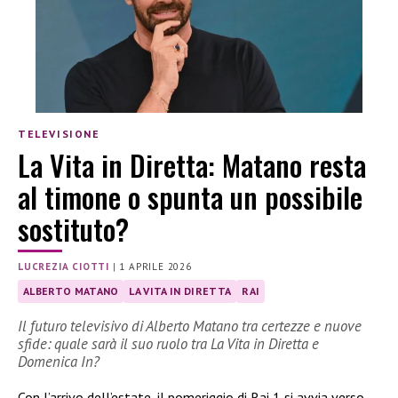
TELEVISIONE
La Vita in Diretta: Matano resta
al timone o spunta un possibile
sostituto?
LUCREZIA CIOTTI
|
1 APRILE 2026
ALBERTO MATANO
LA VITA IN DIRETTA
RAI
Il futuro televisivo di Alberto Matano tra certezze e nuove
sfide: quale sarà il suo ruolo tra La Vita in Diretta e
Domenica In?
Con l’arrivo dell’estate, il pomeriggio di Rai 1 si avvia verso