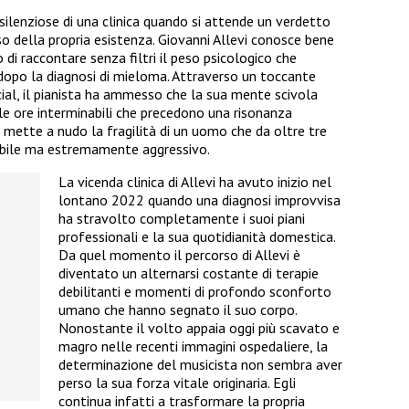
ilenziose di una clinica quando si attende un verdetto
o della propria esistenza. Giovanni Allevi conosce bene
di raccontare senza filtri il peso psicologico che
dopo la diagnosi di mieloma. Attraverso un toccante
cial, il pianista ha ammesso che la sua mente scivola
le ore interminabili che precedono una risonanza
mette a nudo la fragilità di un uomo che da oltre tre
ibile ma estremamente aggressivo.
La vicenda clinica di Allevi ha avuto inizio nel
lontano 2022 quando una diagnosi improvvisa
ha stravolto completamente i suoi piani
professionali e la sua quotidianità domestica.
Da quel momento il percorso di Allevi è
diventato un alternarsi costante di terapie
debilitanti e momenti di profondo sconforto
umano che hanno segnato il suo corpo.
Nonostante il volto appaia oggi più scavato e
magro nelle recenti immagini ospedaliere, la
determinazione del musicista non sembra aver
perso la sua forza vitale originaria. Egli
continua infatti a trasformare la propria