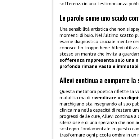
sofferenza in una testimonianza pubbl
Le parole come uno scudo cont
Una sensibilità artistica che non si sp
momenti di buio. Nell’ultimo scatto pu
esame diagnostico cruciale mentre cer
conosce fin troppo bene. Allevi utiliz
stesso un mantra che invita a guardar
sofferenza rappresenta solo una n
profonda rimane vasta e immutabile
Allevi continua a comporre la s
Questa metafora poetica riflette la vo
malattia ma di
rivendicare una dignit
marchigiano sta insegnando al suo pubb
clinica ma nella capacità di restare u
progressi delle cure, Allevi continua a 
silenziose e di una speranza che non ac
sostegno fondamentale in questo cam
trasformare ogni piccola ombra in un n