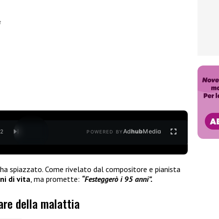
i
Ad
hub
Media
/
2
POWERED BY
ha spiazzato. Come rivelato dal compositore e pianista
i di vita
, ma promette:
“Festeggerò i 95 anni”.
are della malattia