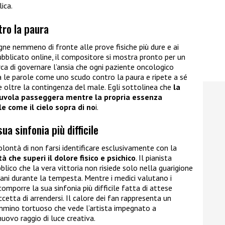
ica.
ro la paura
egne nemmeno di fronte alle prove fisiche più dure e ai
bblicato online, il compositore si mostra pronto per un
ca di governare l’ansia che ogni paziente oncologico
za le parole come uno scudo contro la paura e ripete a sé
e oltre la contingenza del male. Egli sottolinea che
la
uvola passeggera mentre la propria essenza
 come il cielo sopra di no
i.
ua sinfonia più difficile
lontà di non farsi identificare esclusivamente con la
à che superi il dolore fisico e psichico
. Il pianista
lico che la vera vittoria non risiede solo nella guarigione
mani durante la tempesta. Mentre i medici valutano i
comporre la sua sinfonia più difficile fatta di attese
cetta di arrendersi. Il calore dei fan rappresenta un
mino tortuoso che vede l’artista impegnato a
uovo raggio di luce creativa.