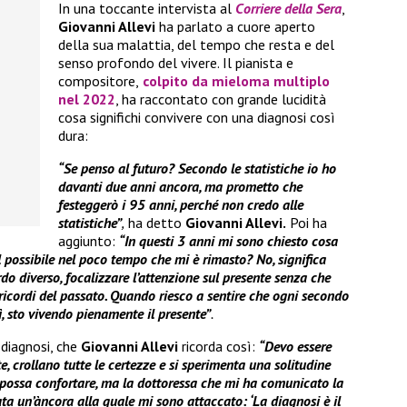
In una toccante intervista al
Corriere della Sera
,
Giovanni Allevi
ha parlato a cuore aperto
della sua malattia, del tempo che resta e del
senso profondo del vivere. Il pianista e
compositore,
colpito da mieloma multiplo
nel 2022
, ha raccontato con grande lucidità
cosa significhi convivere con una diagnosi così
dura:
“Se penso al futuro? Secondo le statistiche io ho
davanti due anni ancora, ma prometto che
festeggerò i 95 anni, perché non credo alle
statistiche”
,
ha detto
Giovanni Allevi.
Poi ha
aggiunto:
“In questi 3 anni mi sono chiesto cosa
il possibile nel poco tempo che mi è rimasto? No, significa
do diverso, focalizzare l’attenzione sul presente senza che
 ricordi del passato. Quando riesco a sentire che ogni secondo
ì, sto vivendo pienamente il presente”
.
 diagnosi, che
Giovanni Allevi
ricorda così:
“Devo essere
e, crollano tutte le certezze e si sperimenta una solitudine
i possa confortare, ma la dottoressa che mi ha comunicato la
ta un’àncora alla quale mi sono attaccato: ‘La diagnosi è il