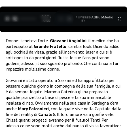
0:27 /
Ad
hub
Media
POWERED
1
/
2
3:35
BY
Donne: tenetevi forte.
Giovanni Angiolini
, il medico che ha
partecipato al
Grande Fratello
, cambia look. Dicendo addio
agli occhiali da vista, grazie all’intervento laser a cui si è
sottoposto da pochi giorni. Tutte le sue fans potranno
godersi, adesso, il suo sguardo profondo. Che continua a far
impazzire moltissime donne.
Giovanni è stato operato a Sassari ed ha approfittato per
passare qualche giorno in compagnia della sua famiglia, a cui
è da sempre legato. Mamma Caterina gli ha preparato
qualche pranzetto a base di pesce e la sua immancabile
insalata di riso. Ovviamente nella sua casa in Sardegna c’era
anche
Mary Falconieri
, con la quale vive nella Capitale dalla
fine del reality di
Canale5
. Il loro amore va a gonfie vele.
Chissà quanti progetti avranno per il futuro! Tanti. Per
adesso ce ne sono molti anche dal punto di vista lavorativo: