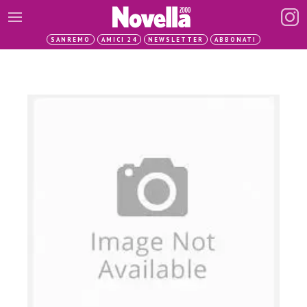
SANREMO
AMICI 24
NEWSLETTER
ABBONATI