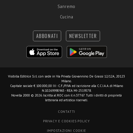
Sanremo
Cucina
ABBONATI
NEWSLETTER
Visibilia Editrice S.r.l.
con sede in Via Privata Giovannino De Grassi 12/12A, 20123
Milano.
Capitale sociale € 100.000,00 I.V. - C.F./P.IVA ed iscrizione alla C.C.I.A.A. di Milano
N.10269990965 - REA MI-2519578.
Novella 2000 © 2026. Iscritta al ROC con il n.37767. Tutti i diritti di proprietà
letteraria ed artistica riservati.
CONTATTI
PRIVACY E COOKIES POLICY
IMPOSTAZIONI COOKIE