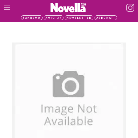
SANREMO
AMICI 24
NEWSLETTER
ABBONATI