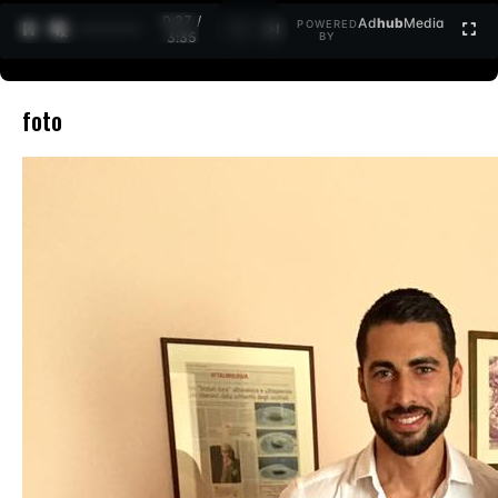
0:27 /
Ad
hub
Media
POWERED
1
/
2
3:35
BY
foto