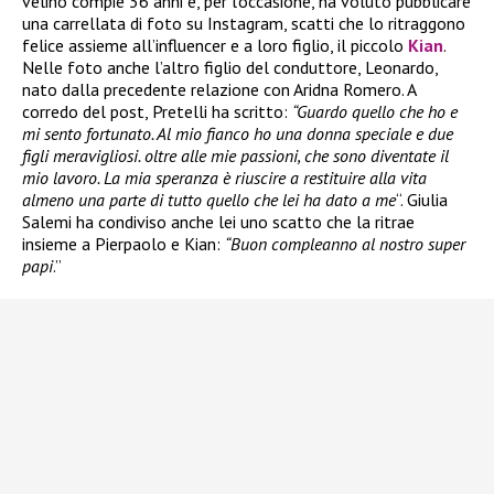
velino compie 36 anni e, per l’occasione, ha voluto pubblicare
una carrellata di foto su Instagram, scatti che lo ritraggono
felice assieme all’influencer e a loro figlio, il piccolo
Kian
.
Nelle foto anche l’altro figlio del conduttore, Leonardo,
nato dalla precedente relazione con Aridna Romero. A
corredo del post, Pretelli ha scritto:
“Guardo quello che ho e
mi sento fortunato. Al mio fianco ho una donna speciale e due
figli meravigliosi. oltre alle mie passioni, che sono diventate il
mio lavoro. La mia speranza è riuscire a restituire alla vita
almeno una parte di tutto quello che lei ha dato a me
“. Giulia
Salemi ha condiviso anche lei uno scatto che la ritrae
insieme a Pierpaolo e Kian:
“Buon compleanno al nostro super
papi
.”