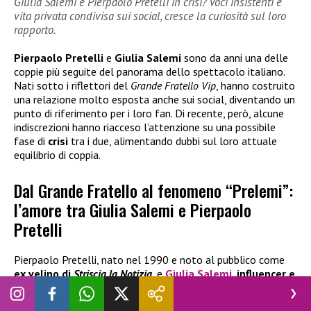
Giulia Salemi e Pierpaolo Pretelli in crisi? Voci insistenti e
vita privata condivisa sui social, cresce la curiosità sul loro
rapporto.
Pierpaolo Pretelli
e
Giulia Salemi
sono da anni una delle
coppie più seguite del panorama dello spettacolo italiano.
Nati sotto i riflettori del
Grande Fratello Vip
, hanno costruito
una relazione molto esposta anche sui social, diventando un
punto di riferimento per i loro fan. Di recente, però, alcune
indiscrezioni hanno riacceso l’attenzione su una possibile
fase di
crisi
tra i due, alimentando dubbi sul loro attuale
equilibrio di coppia.
Dal Grande Fratello al fenomeno “Prelemi”:
l’amore tra Giulia Salemi e Pierpaolo
Pretelli
Pierpaolo Pretelli, nato nel 1990 e noto al pubblico come
ex velino di
Striscia la Notizia
, e
Giulia Salemi
,
influencer e
volto televisivo
molto seguito, sono diventati negli anni
una delle coppie più amate dello spettacolo italiano. Tra