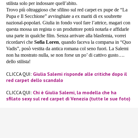
stilista solo per indossare quell’abito.
Trovo più oltraggioso che sfilino sul red carpet ex pupe de “La
Pupa e Il Secchione” avvinghiate a ex mariti di ex soubrette
nazional-popolari. Giulia in fondo vuol fare l’attrice, magari con
questa mossa un regista o un produttore potrà notarla e affidarle
una parte in qualche film. Senza arrivare alla blasfemia, vorrei
ricordarvi che
Sofia Loren
, quando faceva la comparsa in “Quo
Vadis”, posò vestita da antica romana col seno fuori. La Salemi
non ha mostrato nulla, se non forse un po’ di cattivo gusto….
dello stilista!
CLICCA QUI:
Giulia Salemi risponde alle critiche dopo il
red carpet dello scandalo
CLICCA QUI:
Chi è Giulia Salemi, la modella che ha
sfilato sexy sul red carpet di Venezia (tutte le sue foto)