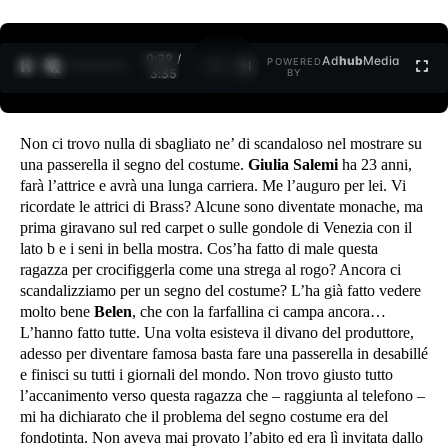
0:30 /
Ad
hub
Media
POWERED
1
/
2
3:35
BY
Non ci trovo nulla di sbagliato ne’ di scandaloso nel mostrare su
una passerella il segno del costume.
Giulia Salemi
ha 23 anni,
farà l’attrice e avrà una lunga carriera. Me l’auguro per lei. Vi
ricordate le attrici di Brass? Alcune sono diventate monache, ma
prima giravano sul red carpet o sulle gondole di Venezia con il
lato b e i seni in bella mostra. Cos’ha fatto di male questa
ragazza per crocifiggerla come una strega al rogo? Ancora ci
scandalizziamo per un segno del costume? L’ha già fatto vedere
molto bene
Belen
, che con la farfallina ci campa ancora…
L’hanno fatto tutte. Una volta esisteva il divano del produttore,
adesso per diventare famosa basta fare una passerella in desabillé
e finisci su tutti i giornali del mondo. Non trovo giusto tutto
l’accanimento verso questa ragazza che – raggiunta al telefono –
mi ha dichiarato che il problema del segno costume era del
fondotinta. Non aveva mai provato l’abito ed era lì invitata dallo