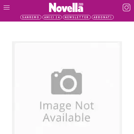
SANREMO
AMICI 24
NEWSLETTER
ABBONATI