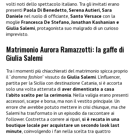
volti noti dello spettacolo italiano. Tra gli invitati erano
presenti
Paola Di Benedetto, Serena Autieri, Sara
Daniele
nel ruolo di officiante,
Santo Versace
con la
moglie
Francesca De Stefano, Jonathan Kashanian e
Giulia Salemi
, protagonista suo malgrado di un curioso
imprevisto.
Matrimonio Aurora Ramazzotti: la gaffe di
Giulia Salemi
Tra i momenti più chiacchierati del matrimonio spicca proprio
il “
dramma fashion
” vissuto da
Giulia Salemi
. L’influencer,
partita per la Sicilia con destinazione Catania, si è accorta
solo una volta atterrata di
aver dimenticato a casa
l’abito scelto per la cerimonia
. Nella valigia erano presenti
accessori, scarpe e borsa, ma non il vestito principale. Un
errore che avrebbe potuto mettere in crisi chiunque, ma che
Salemi ha trasformato in un episodio da raccontare ai
follower. Costretta a correre ai ripari,
si è recata in una
boutique locale per acquistare un secondo look last
minute
, coinvolgendo i fan nella scelta tra quattro