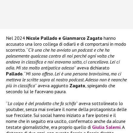
Nel 2024
Nicole Pallado e Gianmarco Zagato
hanno
accusato una loro collega di odiarli e di comportarsi in modo
scorretto. “
C’è una che ha avviato un podcast e che ha
palesemente qualcosa contro di noi perché ogni volta che
andava in classifica e noi eravamo sotto, ci cancellava. Lei ci
odia. Mi sta molto antipatica adesso
” aveva dichiarato
Pallado
. “
Mi sono offeso. Lei è una persona bravissima, ma ci
metteva le scritte sopra al nostro podcast. Adesso non è neanche
più in classifica
” aveva aggiunto
Zagato
, spiegando che
secondo lui le facevano paura.
“
La colpa è del prodotto che fa schifo
” aveva sottolineato lo
youtuber, senza mai svelare il nome della protagonista delle
sue frecciate. Sui social hanno iniziato a fare ipotesi e il
nome che in seguito era uscito, confermato anche da alcune
testate giornalistiche, era proprio quello di
Giulia Salemi
. A