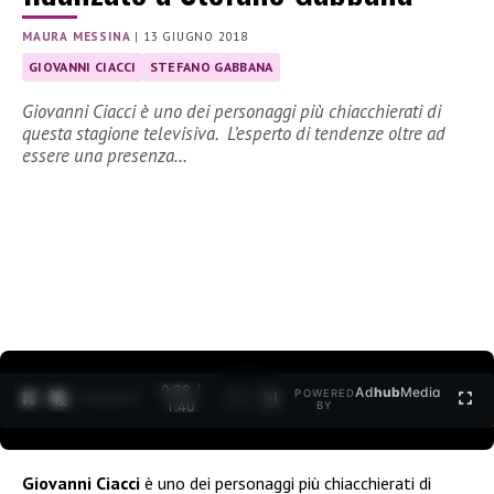
MAURA MESSINA
|
13 GIUGNO 2018
GIOVANNI CIACCI
STEFANO GABBANA
Giovanni Ciacci è uno dei personaggi più chiacchierati di
questa stagione televisiva. L’esperto di tendenze oltre ad
essere una presenza…
0:30 /
Ad
hub
Media
POWERED
1
/
2
1:40
BY
Giovanni Ciacci
è uno dei personaggi più chiacchierati di