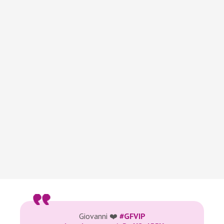
Giovanni ❤️
#GFVIP