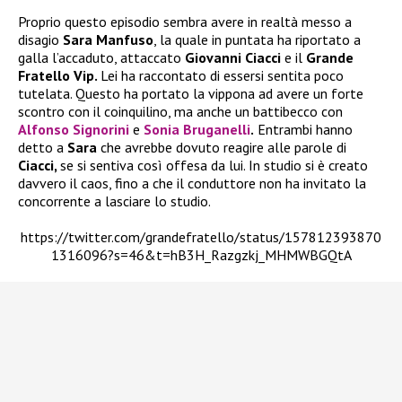
Proprio questo episodio sembra avere in realtà messo a
disagio
Sara Manfuso
, la quale in puntata ha riportato a
galla l’accaduto, attaccato
Giovanni Ciacci
e il
Grande
Fratello Vip.
Lei ha raccontato di essersi sentita poco
tutelata. Questo ha portato la vippona ad avere un forte
scontro con il coinquilino, ma anche un battibecco con
Alfonso Signorini
e
Sonia Bruganelli
.
Entrambi hanno
detto a
Sara
che avrebbe dovuto reagire alle parole di
Ciacci,
se si sentiva così offesa da lui. In studio si è creato
davvero il caos, fino a che il conduttore non ha invitato la
concorrente a lasciare lo studio.
https://twitter.com/grandefratello/status/157812393870
1316096?s=46&t=hB3H_Razgzkj_MHMWBGQtA