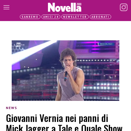
SANREMO
AMICI 24
NEWSLETTER
ABBONATI
NEWS
Giovanni Vernia nei panni di
Mick Jagger a Tale e Quale Show