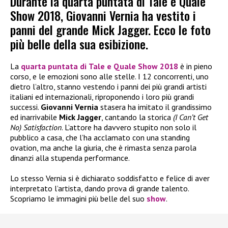
Durante la quarta puntata di Tale e Quale
Show 2018, Giovanni Vernia ha vestito i
panni del grande Mick Jagger. Ecco le foto
più belle della sua esibizione.
La
quarta puntata di
Tale e Quale Show 2018
è in pieno
corso, e le emozioni sono alle stelle. I 12 concorrenti, uno
dietro l’altro, stanno vestendo i panni dei più grandi artisti
italiani ed internazionali, riproponendo i loro più grandi
successi.
Giovanni Vernia
stasera ha imitato il grandissimo
ed inarrivabile
Mick Jagger
, cantando la storica
(I Can’t Get
No) Satisfaction
. L’attore ha davvero stupito non solo il
pubblico a casa, che l’ha acclamato con una standing
ovation, ma anche la giuria, che è rimasta senza parola
dinanzi alla stupenda performance.
Lo stesso Vernia si è dichiarato soddisfatto e felice di aver
interpretato l’artista, dando prova di grande talento.
Scopriamo le immagini più belle del suo
show
.