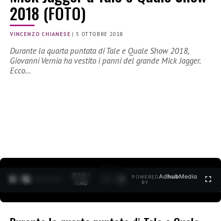
2018 (FOTO)
VINCENZO CHIANESE
|
5 OTTOBRE 2018
Durante la quarta puntata di Tale e Quale Show 2018,
Giovanni Vernia ha vestito i panni del grande Mick Jagger.
Ecco…
0:12 /
Ad
hub
Media
POWERED
1
/
2
1:40
BY