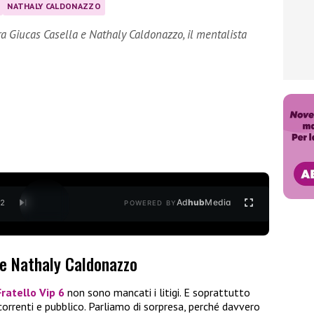
NATHALY CALDONAZZO
ra Giucas Casella e Nathaly Caldonazzo, il mentalista
Ad
hub
Media
/
2
POWERED BY
 e Nathaly Caldonazzo
ratello Vip 6
non sono mancati i litigi. E soprattutto
orrenti e pubblico. Parliamo di sorpresa, perché davvero