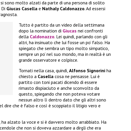
 si sono molto alzati da parte di una persona di solito
? Di
Giucas Casella
e
Nathaly Caldonazzo
. Ad essersi
ragnosta.
Tutto è partito da un video della settimana
dopo la nomination di
Giucas
nei confronti
della
Caldonazzo
. Lei quindi, parlando con gli
altri, ha insinuato che lui fosse un po’ falso. Ha
spiegato che sembra un tipo molto simpatico,
sempre un po’ nel suo mondo, ma in realtà è un
grande osservatore e colpisce.
Tornati nella casa, quindi,
Alfonso Signorini
ha
chiesto a
Casella
cosa ne pensasse. Lui è
partito con toni pacati dicendo di essere
rimasto dispiaciuto e anche sconvolto da
questo, spiegando che non poteva votare
nessun altro lì dentro dato che gli altri sono
el dire che è falso e così è scoppiato il litigio vero e
, ha alzato la voce e si è davvero molto arrabbiato. Ha
cendole che non si doveva azzardare a dirgli che era