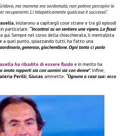
. Gridavo, ma mamma era sordomuta, non poteva percepire le
 per recuperarmi. Lì telepaticamente qualcosa è successo”.
asella
, iniziarono a capitargli cose strane e tra gli episodi
o in particolare:
“Incontrai su un sentiero una vipera. La fissai
ta qui. Sempre nel corso della chiacchierata, il mentalista
e a quel punto, spiazzando tutti, ha fatto una
ordinario, generoso, giocherellone. Ogni tanto ci parlo
asella
ha ribadito di essere fluido
e in merito ha
ho avuto rapporti sia con uomini sia con donne”
. Infine,
aleria Perilli
,
Giucas
ammette:
“Ognuno a casa sua: ecco