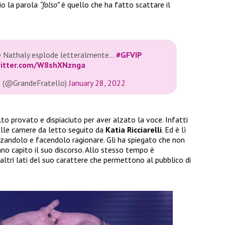
rio la parola
“falso”
è quello che ha fatto scattare il
 e Nathaly esplode letteralmente…
#GFVIP
witter.com/W8shXNznga
o (@GrandeFratello)
January 28, 2022
o provato e dispiaciuto per aver alzato la voce. Infatti
elle camere da letto seguito da
Katia Ricciarelli
. Ed è lì
izzandolo e facendolo ragionare. Gli ha spiegato che non
no capito il suo discorso. Allo stesso tempo è
ltri lati del suo carattere che permettono al pubblico di