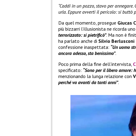
“Caddi in un pozzo, stavo per annegare
urla. Eppure avvertì il pericolo: si buttò
Da quel momento, prosegue
Giucas C
più bizzarri l’illusionista ne ricorda un
terrorizzato: si pietrificò”
. Ma non è fini
ha parlato anche di
Silvio Berlusconi
confessione inaspettata:
“Un uomo stra
ancora adesso, sta benissimo”
.
Poco prima della fine dell’intervista,
C
specificato:
“Sono per il libero amore: 
menzionando la lunga relazione con
V
perché va avanti da tanti anni”
.