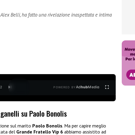
Alex Belli, ha fatto una rivelazione inaspettata e intima
Ad
hub
Media
/
2
POWERED BY
ganelli su Paolo Bonolis
zione sul marito
Paolo Bonolis
. Ma per capire meglio
tata del
Grande Fratello Vip 6
abbiamo assistito ad