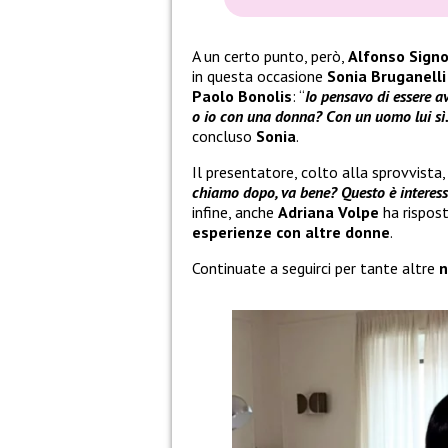
A un certo punto, però,
Alfonso Signo
in questa occasione
Sonia Bruganelli
Paolo Bonolis
: “
Io pensavo di essere a
o io con una donna? Con un uomo lui sì.
concluso
Sonia
.
Il presentatore, colto alla sprovvist
chiamo dopo, va bene? Questo è interes
infine, anche
Adriana Volpe
ha rispos
esperienze con altre donne
.
Continuate a seguirci per tante altre