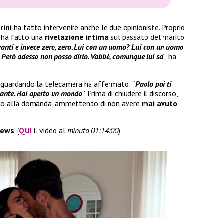
rini
ha fatto intervenire anche le due opinioniste. Proprio
ha fatto una
rivelazione
intima
sul passato del marito
vanti e invece zero, zero. Lui con un uomo? Lui con un uomo
 Però adesso non posso dirlo. Vabbè, comunque lui sa
“, ha
a, guardando la telecamera ha affermato: “
Paolo poi ti
sante. Hai aperto un mondo
“. Prima di chiudere il discorso,
to alla domanda, ammettendo di non avere
mai avuto
news
. (
QUI
il video al
minuto 01:14:00
).