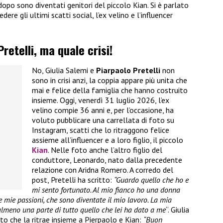
opo sono diventati genitori del piccolo Kian. Si è parlato
dere gli ultimi scatti social, l’ex velino e l’influencer
retelli, ma quale crisi!
No, Giulia Salemi e
Piarpaolo Pretelli
non
sono in crisi anzi, la coppia appare più unita che
mai e felice della famiglia che hanno costruito
insieme. Oggi, venerdì 31 luglio 2026, l’ex
velino compie 36 anni e, per l’occasione, ha
voluto pubblicare una carrellata di foto su
Instagram, scatti che lo ritraggono felice
assieme all’influencer e a loro figlio, il piccolo
Kian
. Nelle foto anche l’altro figlio del
conduttore, Leonardo, nato dalla precedente
relazione con Aridna Romero. A corredo del
post, Pretelli ha scritto:
“Guardo quello che ho e
mi sento fortunato. Al mio fianco ho una donna
lle mie passioni, che sono diventate il mio lavoro. La mia
a almeno una parte di tutto quello che lei ha dato a me
“. Giulia
to che la ritrae insieme a Pierpaolo e Kian:
“Buon