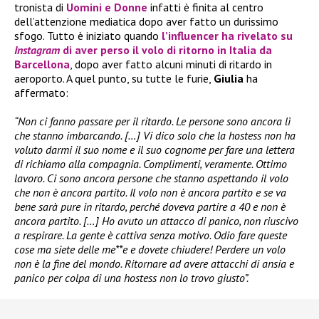
tronista di
Uomini e Donne
infatti è finita al centro
dell’attenzione mediatica dopo aver fatto un durissimo
sfogo. Tutto è iniziato quando
l’influencer ha rivelato su
Instagram
di aver perso il volo di ritorno in Italia da
Barcellona
, dopo aver fatto alcuni minuti di ritardo in
aeroporto. A quel punto, su tutte le furie,
Giulia
ha
affermato:
“Non ci fanno passare per il ritardo. Le persone sono ancora lì
che stanno imbarcando. […] Vi dico solo che la hostess non ha
voluto darmi il suo nome e il suo cognome per fare una lettera
di richiamo alla compagnia. Complimenti, veramente. Ottimo
lavoro. Ci sono ancora persone che stanno aspettando il volo
che non è ancora partito. Il volo non è ancora partito e se va
bene sarà pure in ritardo, perché doveva partire a 40 e non è
ancora partito. […] Ho avuto un attacco di panico, non riuscivo
a respirare. La gente è cattiva senza motivo. Odio fare queste
cose ma siete delle me**e e dovete chiudere! Perdere un volo
non è la fine del mondo. Ritornare ad avere attacchi di ansia e
panico per colpa di una hostess non lo trovo giusto”.