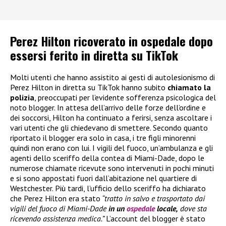
Perez Hilton ricoverato in ospedale dopo
essersi ferito in diretta su TikTok
Molti utenti che hanno assistito ai gesti di autolesionismo di
Perez Hilton in diretta su TikTok hanno subito
chiamato la
polizia
, preoccupati per l’evidente sofferenza psicologica del
noto blogger. In attesa dell’arrivo delle forze dell’ordine e
dei soccorsi, Hilton ha continuato a ferirsi, senza ascoltare i
vari utenti che gli chiedevano di smettere. Secondo quanto
riportato il blogger era solo in casa, i tre figli minorenni
quindi non erano con lui. I vigili del fuoco, un’ambulanza e gli
agenti dello sceriffo della contea di Miami-Dade, dopo le
numerose chiamate ricevute sono intervenuti in pochi minuti
e si sono appostati fuori dall’abitazione nel quartiere di
Westchester. Più tardi, l’ufficio dello sceriffo ha dichiarato
che Perez Hilton era stato
“tratto in salvo e trasportato dai
vigili del fuoco di Miami-Dade
in un
ospedale
locale,
dove sta
ricevendo assistenza medica.”
L’account del blogger è stato