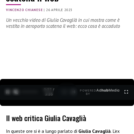
VINCENZO CHIANESE
|
26 APRILE 2023
Un vecchio video di Giulia Cavaglià in cui mostra come è
vestita in aeroporto scatena il web: ecco cosa è accaduto
0:28 /
Ad
hub
Media
POWERED
1
/
2
3:35
BY
Il web critica Giulia Cavaglià
In queste ore si è a lungo parlato di
Giulia Cavaglià
. L’ex