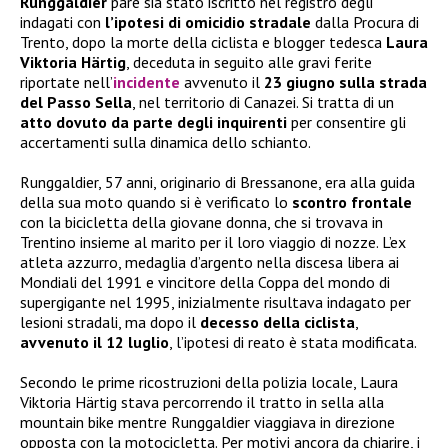
Runggaldier
pare sia stato iscritto nel registro degli
indagati con
l’ipotesi di omicidio stradale
dalla Procura di
Trento, dopo la morte della ciclista e blogger tedesca
Laura
Viktoria Härtig
, deceduta in seguito alle gravi ferite
riportate nell’
incidente
avvenuto il
23 giugno sulla strada
del Passo Sella
, nel territorio di Canazei. Si tratta di un
atto dovuto da parte degli inquirenti
per consentire gli
accertamenti sulla dinamica dello schianto.
Runggaldier, 57 anni, originario di Bressanone, era alla guida
della sua moto quando si è verificato lo
scontro frontale
con la bicicletta della giovane donna, che si trovava in
Trentino insieme al marito per il loro viaggio di nozze. L’ex
atleta azzurro, medaglia d’argento nella discesa libera ai
Mondiali del 1991 e vincitore della Coppa del mondo di
supergigante nel 1995, inizialmente risultava indagato per
lesioni stradali, ma dopo il
decesso della ciclista
,
avvenuto il 12 luglio
, l’ipotesi di reato è stata modificata.
Secondo le prime ricostruzioni della polizia locale, Laura
Viktoria Härtig stava percorrendo il tratto in sella alla
mountain bike mentre Runggaldier viaggiava in direzione
opposta con la motocicletta. Per motivi ancora da chiarire, i