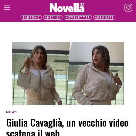
SANREMO
AMICI 24
NEWSLETTER
ABBONATI
NEWS
Giulia Cavaglià, un vecchio video
scatena il web