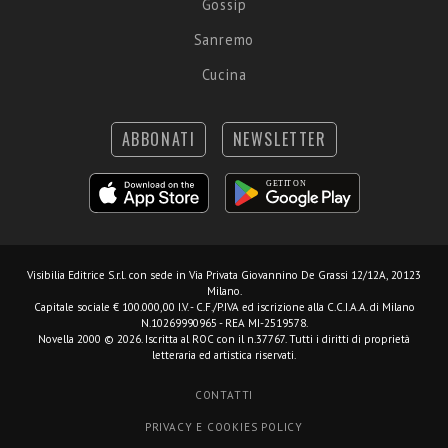
Gossip
Sanremo
Cucina
ABBONATI
NEWSLETTER
Visibilia Editrice S.r.l.
con sede in Via Privata Giovannino De Grassi 12/12A, 20123
Milano.
Capitale sociale € 100.000,00 I.V. - C.F./P.IVA ed iscrizione alla C.C.I.A.A. di Milano
N.10269990965 - REA MI-2519578.
Novella 2000 © 2026. Iscritta al ROC con il n.37767. Tutti i diritti di proprietà
letteraria ed artistica riservati.
CONTATTI
PRIVACY E COOKIES POLICY