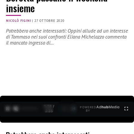
insieme
NICOLÒ FIGINI
|
27 OTTOBRE 2020
Potrebbero anche interessarti: Oppini allude ad un interesse
di Tommaso nei suoi confronti Eliana Michelazzo commenta
il mancato ingresso di…
0:28 /
Ad
hub
Media
POWERED
1
/
2
3:35
BY