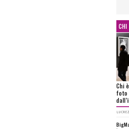
CHI
Chi 
foto
dall
LUCREZ
BigMa