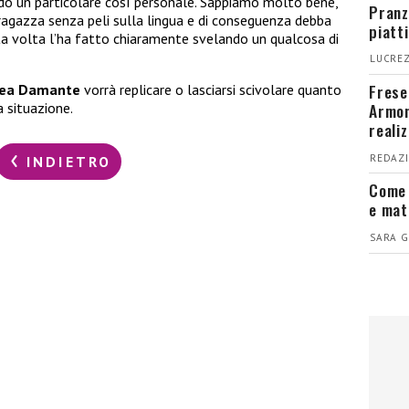
ndo un particolare così personale. Sappiamo molto bene,
Pranz
ragazza senza peli sulla lingua e di conseguenza debba
piatt
ta volta l’ha fatto chiaramente svelando un qualcosa di
LUCREZ
Fresel
ea Damante
vorrà replicare o lasciarsi scivolare quanto
Armon
 situazione.
reali
REDAZI
INDIETRO
Come 
e mat
SARA G