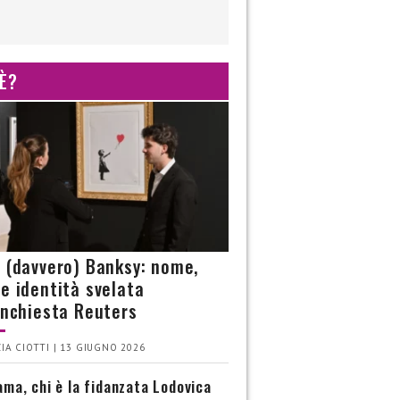
 È?
è (davvero) Banksy: nome,
 e identità svelata
’inchiesta Reuters
IA CIOTTI | 13 GIUGNO 2026
ma, chi è la fidanzata Lodovica