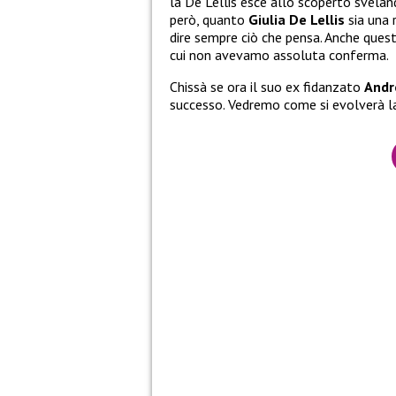
la De Lellis esce allo scoperto svela
però, quanto
Giulia De Lellis
sia una 
dire sempre ciò che pensa. Anche ques
cui non avevamo assoluta conferma.
Chissà se ora il suo ex fidanzato
Andr
successo. Vedremo come si evolverà la