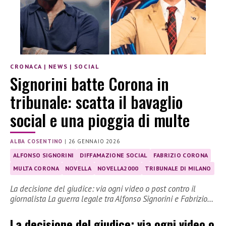
CRONACA
|
NEWS
|
SOCIAL
Signorini batte Corona in
tribunale: scatta il bavaglio
social e una pioggia di multe
ALBA COSENTINO
|
26 GENNAIO 2026
ALFONSO SIGNORINI
DIFFAMAZIONE SOCIAL
FABRIZIO CORONA
MULTA CORONA
NOVELLA
NOVELLA2000
TRIBUNALE DI MILANO
La decisione del giudice: via ogni video o post contro il
giornalista La guerra legale tra Alfonso Signorini e Fabrizio…
La decisione del giudice: via ogni video o