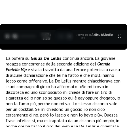
0:21 /
Ad
hub
Media
POWERED
1
/
2
3:35
BY
La bufera su
Giulia De Lellis
continua ancora. La giovane
ragazza concorrente della seconda edizione del
Grande
Fratello Vip
è stata travolta da una feroce polemica a causa
di alcune dichiarazione che lei ha fatto e che molti hanno
letto come offensive. La De Lellis mentre chiacchierava con
i suoi compagni di gioco ha affermato:
«Se mi trovo in
discoteca ed uno sconosciuto mi chiede di fare un tiro di
sigaretta ed io non so se questo qui è gay oppure drogato, io
non la fumo più, perchè non mi va. Lo stesso discorso vale
per un cocktail. Se mi chiedono un goccio, io non dico
certamente di no, però lo lascio e non lo bevo più». Questa
frase infelice sì, ma estrapolata da un discorso più ampio, in
poche ore ha fatto il giro del web e la De Lellis è diventata