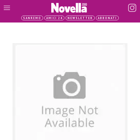
SANREMO
AMICI 24
NEWSLETTER
ABBONATI