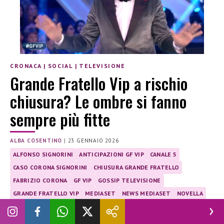
CRONACA
|
SOCIAL
|
TELEVISIONE
Grande Fratello Vip a rischio
chiusura? Le ombre si fanno
sempre più fitte
ALBA COSENTINO
|
23 GENNAIO 2026
ALFONSO SIGNORINI
ANTICIPAZIONI GF VIP
CANALE 5
CASO CORONA SIGNORINI
CHIUSURA GRANDE FRATELLO
FABRIZIO CORONA
GF VIP
GOSSIP TELEVISIONE
GRANDE FRATELLO VIP
MEDIASET
NEWS MEDIASET
NOVELLA
NOVELLA 2000
PIER SILVIO BERLUSCONI
REALITY SHOW