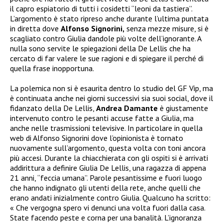
il capro espiatorio di tutti i cosidetti “leoni da tastiera”.
L’argomento è stato ripreso anche durante l’ultima puntata
in diretta dove
Alfonso Signorini,
senza mezze misure, si è
scagliato contro Giulia dandole più volte dell’ignorante. A
nulla sono servite le spiegazioni della De Lellis che ha
cercato di far valere le sue ragioni e di spiegare il perché di
quella frase inopportuna.
La polemica non si è esaurita dentro lo studio del GF Vip, ma
è continuata anche nei giorni successivi sia suoi social, dove il
fidanzato della De Lellis,
Andrea Damante
è giustamente
intervenuto contro le pesanti accuse fatte a Giulia, ma
anche nelle trasmissioni televisive. In particolare in quella
web di Alfonso Signorini dove l’opinionista è tornato
nuovamente sull’argomento, questa volta con toni ancora
più accesi. Durante la chiacchierata con gli ospiti si è arrivati
addirittura a definire Giulia De Lellis, una ragazza di appena
21 anni, “feccia umana”. Parole pesantissime e fuori luogo
che hanno indignato gli utenti della rete, anche quelli che
erano andati inizialmente contro Giulia. Qualcuno ha scritto:
« Che vergogna spero vi denunci una volta fuori dalla casa.
State facendo peste e corna per una banalità. L’ignoranza