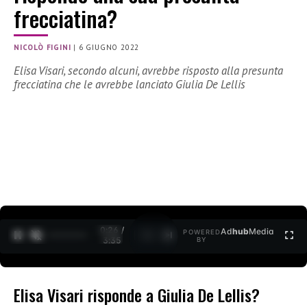
frecciatina?
NICOLÒ FIGINI
|
6 GIUGNO 2022
Elisa Visari, secondo alcuni, avrebbe risposto alla presunta
frecciatina che le avrebbe lanciato Giulia De Lellis
0:27 /
Ad
hub
Media
POWERED
1
/
2
3:35
BY
Elisa Visari risponde a Giulia De Lellis?