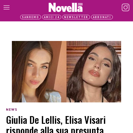
SANREMO
AMICI 24
NEWSLETTER
ABBONATI
NEWS
Giulia De Lellis, Elisa Visari
risponde alla sua presunta