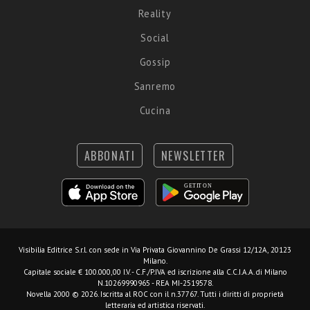
Reality
Social
Gossip
Sanremo
Cucina
ABBONATI
NEWSLETTER
Visibilia Editrice S.r.l.
con sede in Via Privata Giovannino De Grassi 12/12A, 20123
Milano.
Capitale sociale € 100.000,00 I.V. - C.F./P.IVA ed iscrizione alla C.C.I.A.A. di Milano
N.10269990965 - REA MI-2519578.
Novella 2000 © 2026. Iscritta al ROC con il n.37767. Tutti i diritti di proprietà
letteraria ed artistica riservati.