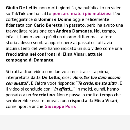
Giulia De Lellis
, non molti giorni fa, ha pubblicato un video
su
TikTok
che ha fatto
pensare male i più maliziosi
. L’ex
corteggiatrice di
Uomini e Donne
oggi è felicemente
fidanzata con
Carlo Beretta
. In passato, però, ha avuto una
travagliata relazione con
Andrea Damante
. Nel tempo,
infatti, hanno avuto più di un ritorno di fiamma. La loro
storia adesso sembra appartenere al passato. Tuttavia
alcuni utenti del web hanno indicato un suo video come una
frecciatina nei confronti di Elisa Visari
, attuale
compagna di Damante
.
Si tratta di un video con due voci registrate. La prima,
interpretata dalla
De Lellis
, dice: “
Amo, l’ex tuo dura ancora
con questa?
“. E l’altra voce risponde: “
Te credo, me sto
zitta
“. E
il video si conclude con: “
In effetti…
“. In molti, quindi, hanno
pensato a un
frecciatina
. Non è passato molto tempo che
sembrerebbe essere arrivata una
risposta
da
Elisa Visari
,
come riporta anche
Giuseppe Porro
.