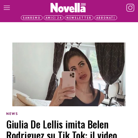
SANREMO
AMICI 24
NEWSLETTER
ABBONATI
NEWS
Giulia De Lellis imita Belen
Rodriguez su Tik Tok: il video