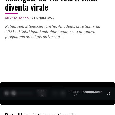
diventa virale
ANDREA SANNA
|
21 APRILE 2020
Potrebbero interessarti anche: Amadeus: oltre Sanremo
2021 e I Soliti Ignoti potrebbe tornare con un nuovo
programma Amadeus arriva con…
0:28 /
Ad
hub
Media
POWERED
1
/
2
1:40
BY