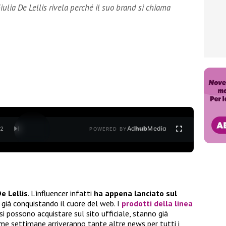
lia De Lellis rivela perché il suo brand si chiama
Ad
hub
Media
/
2
POWERED BY
De Lellis
. L’influencer infatti
ha appena lanciato sul
a già conquistando il cuore del web. I
prodotti della linea
 si possono acquistare sul sito ufficiale, stanno già
ime settimane arriveranno tante altre news per tutti i