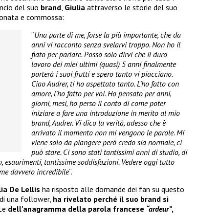
ancio del suo
brand
,
Giulia
attraverso le storie del suo
onata e commossa:
“
Una parte di me, forse la più importante, che da
anni vi racconto senza svelarvi troppo. Non ho il
fiato per parlare. Posso solo dirvi che il duro
lavoro dei miei ultimi (quasi) 5 anni finalmente
porterà i suoi frutti e spero tanto vi piacciano.
Ciao Audrer, ti ho aspettato tanto. L’ho fatto con
amore, l’ho fatto per voi
.
Ho pensato per anni,
giorni, mesi, ho perso il conto di come poter
iniziare a fare una introduzione in merito al mio
brand, Audrer. Vi dico la verità, adesso che è
arrivato il momento non mi vengono le parole. Mi
viene solo da piangere però credo sia normale, ci
può stare. Ci sono stati tantissimi anni di studio, di
so, esaurimenti, tantissime soddisfazioni. Vedere oggi tutto
 me davvero incredibile
“.
lia De Lellis
ha risposto alle domande dei fan su questo
 di una follower,
ha rivelato perché il suo brand si
nte
dell’anagramma della parola francese
“ardeur”
,