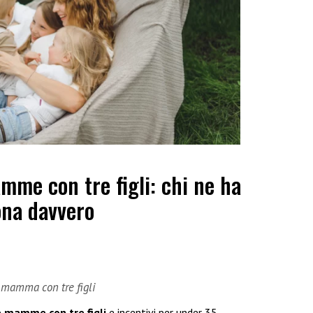
me con tre figli: chi ne ha
ona davvero
e mamma con tre figli
e mamme con tre figli
e incentivi per under 35.