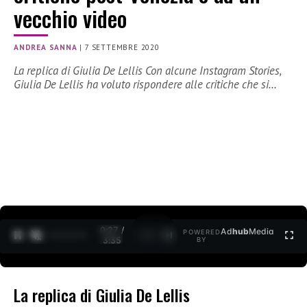
vecchio video
ANDREA SANNA
|
7 SETTEMBRE 2020
La replica di Giulia De Lellis Con alcune Instagram Stories,
Giulia De Lellis ha voluto rispondere alle critiche che si…
0:27 /
Ad
hub
Media
POWERED
1
/
2
3:35
BY
La replica di Giulia De Lellis