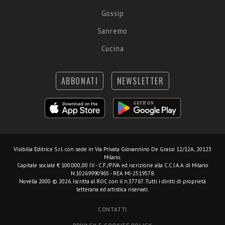
Gossip
Sanremo
Cucina
ABBONATI
NEWSLETTER
Visibilia Editrice S.r.l.
con sede in Via Privata Giovannino De Grassi 12/12A, 20123
Milano.
Capitale sociale € 100.000,00 I.V. - C.F./P.IVA ed iscrizione alla C.C.I.A.A. di Milano
N.10269990965 - REA MI-2519578.
Novella 2000 © 2026. Iscritta al ROC con il n.37767. Tutti i diritti di proprietà
letteraria ed artistica riservati.
CONTATTI