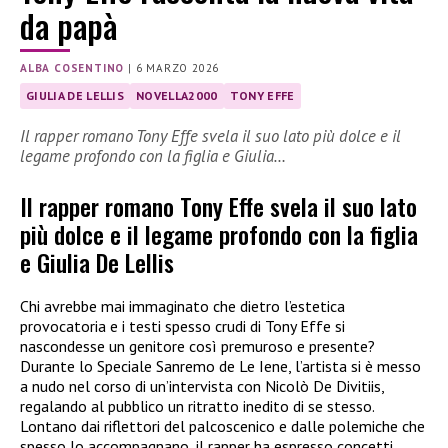
da papà
ALBA COSENTINO
|
6 MARZO 2026
GIULIA DE LELLIS
NOVELLA2000
TONY EFFE
Il rapper romano Tony Effe svela il suo lato più dolce e il
legame profondo con la figlia e Giulia…
Il rapper romano Tony Effe svela il suo lato
più dolce e il legame profondo con la figlia
e Giulia De Lellis
Chi avrebbe mai immaginato che dietro l’estetica
provocatoria e i testi spesso crudi di Tony Effe si
nascondesse un genitore così premuroso e presente?
Durante lo Speciale Sanremo de Le Iene, l’artista si è messo
a nudo nel corso di un’intervista con Nicolò De Divitiis,
regalando al pubblico un ritratto inedito di se stesso.
Lontano dai riflettori del palcoscenico e dalle polemiche che
spesso lo accompagnano, il rapper ha espresso concetti