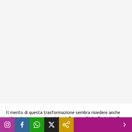
Il merito di questa trasformazione sembra risiedere anche
nella relazione con la celebre influencer Giulia De Lellis. Tony
Effe non ha nascosto che la compagna ha avuto un ruolo
decisivo nell’aiutarlo a trovare un nuovo ordine mentale e