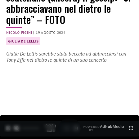
abbracciavano nel dietro le
quinte” – FOTO
NICOLÒ FIGINI
|
19 AGOSTO 2024
GIULIA DE LELLIS
Giulia De Lellis sarebbe stata beccata ad abbracciarsi con
Tony Effe nel dietro le quinte di un suo concerto
0:30 /
Ad
hub
Media
POWERED
1
/
2
3:35
BY