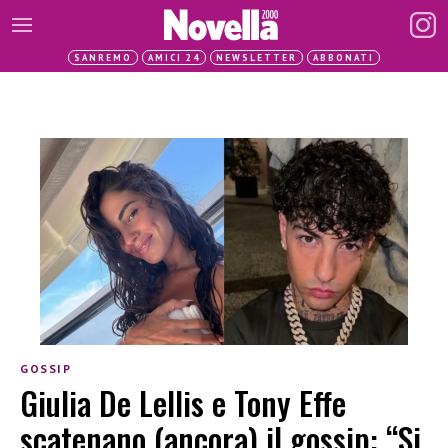
SANREMO
AMICI 24
NEWSLETTER
ABBONATI
GOSSIP
Giulia De Lellis e Tony Effe
scatenano (ancora) il gossip: “Si