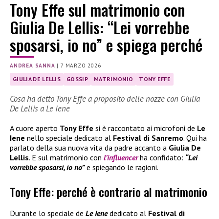
Tony Effe sul matrimonio con
Giulia De Lellis: “Lei vorrebbe
sposarsi, io no” e spiega perché
ANDREA SANNA
|
7 MARZO 2026
GIULIA DE LELLIS
GOSSIP
MATRIMONIO
TONY EFFE
Cosa ha detto Tony Effe a proposito delle nozze con Giulia
De Lellis a Le Iene
A cuore aperto
Tony Effe
si è raccontato ai microfoni de
Le
Iene
nello speciale dedicato al
Festival di Sanremo
. Qui ha
parlato della sua nuova vita da padre accanto a
Giulia De
Lellis
. E sul matrimonio con
l’influencer
ha confidato:
“Lei
vorrebbe sposarsi, io no”
e spiegando le ragioni.
Tony Effe: perché è contrario al matrimonio
Durante lo speciale de
Le Iene
dedicato al
Festival di