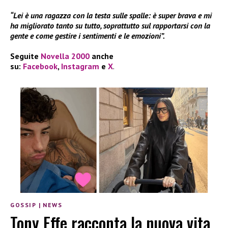
“Lei è una ragazza con la testa sulle spalle: è super brava e mi
ha migliorato tanto su tutto, soprattutto sul rapportarsi con la
gente e come gestire i sentimenti e le emozioni”.
Seguite
Novella 2000
anche
su:
Facebook
,
Instagram
e
X
.
GOSSIP
|
NEWS
Tony Effe racconta la nuova vita