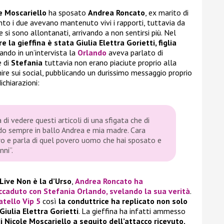
e Moscariello
ha sposato
Andrea Roncato
, ex marito di
to i due avevano mantenuto vivi i rapporti, tuttavia da
 si sono allontanati, arrivando a non sentirsi più. Nel
e la gieffina è stata Giulia Elettra Gorietti, figlia
uando in un’intervista la
Orlando
aveva parlato di
e di
Stefania
tuttavia non erano piaciute proprio alla
enire sui social, pubblicando un durissimo messaggio proprio
ichiarazioni:
i vedere questi articoli di una sfigata che di
ndo sempre in ballo Andrea e mia madre. Cara
ro e parla di quel povero uomo che hai sposato e
ni”.
Live Non è la d’Urso
,
Andrea Roncato
ha
accaduto con
Stefania Orlando
, svelando la sua verità
.
tello Vip 5
così
la conduttrice ha replicato non solo
Giulia Elettra Gorietti
. La gieffina ha infatti ammesso
 di Nicole Moscariello a seguito dell’attacco ricevuto,