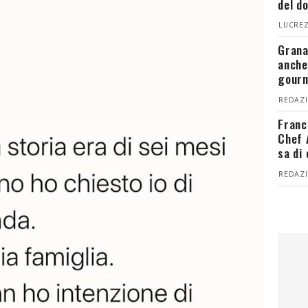
del d
LUCREZ
Grana
anche
gour
REDAZI
Franc
Chef 
sa di
REDAZI