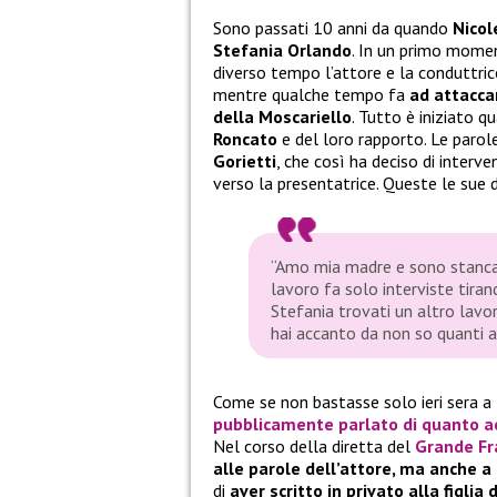
Sono passati 10 anni da quando
Nicol
Stefania Orlando
. In un primo momen
diverso tempo l’attore e la conduttrice
mentre qualche tempo fa
ad attaccar
della Moscariello
. Tutto è iniziato q
Roncato
e del loro rapporto. Le parol
Gorietti
, che così ha deciso di interv
verso la presentatrice. Queste le sue d
“Amo mia madre e sono stanca d
lavoro fa solo interviste tira
Stefania trovati un altro lavo
hai accanto da non so quanti an
Come se non bastasse solo ieri sera a
pubblicamente parlato di quanto 
Nel corso della diretta del
Grande Fra
alle parole dell’attore, ma anche a 
di
aver scritto in privato alla figlia