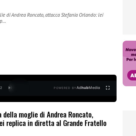
oglie di Andrea Roncato, attacca Stefania Orlando: lei
Vip…
Ad
hub
Media
/
2
POWERED BY
lia della moglie di Andrea Roncato,
i replica in diretta al Grande Fratello