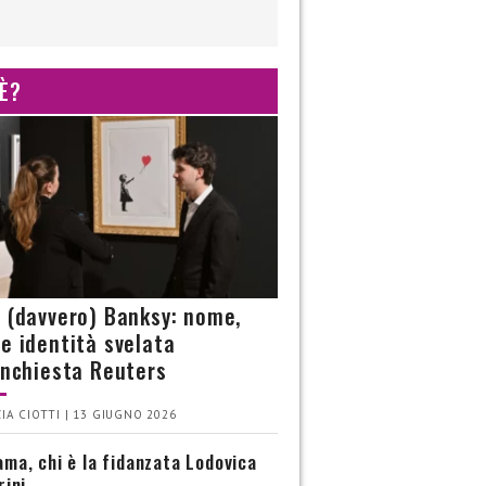
 È?
è (davvero) Banksy: nome,
 e identità svelata
’inchiesta Reuters
IA CIOTTI | 13 GIUGNO 2026
ma, chi è la fidanzata Lodovica
rini