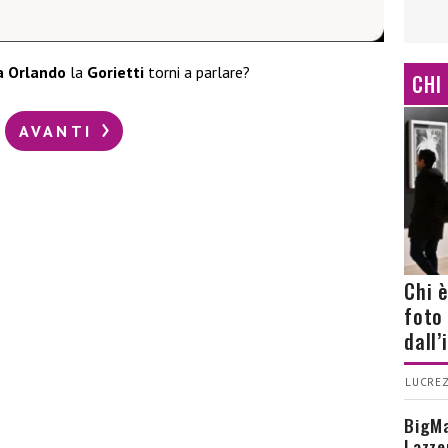
a Orlando
la
Gorietti
torni a parlare?
CHI
AVANTI
Chi 
foto
dall
LUCREZ
BigMa
Lazze