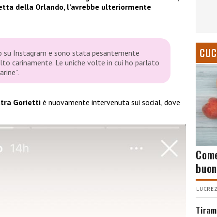
etta della Orlando, l’avrebbe ulteriormente
CUC
ato su Instagram e sono stata pesantemente
lto carinamente. Le uniche volte in cui ho parlato
rine”.
ttra Gorietti
è nuovamente intervenuta sui social, dove
Come
buon
LUCREZ
Tiram