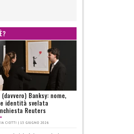
 È?
è (davvero) Banksy: nome,
 e identità svelata
’inchiesta Reuters
IA CIOTTI | 13 GIUGNO 2026