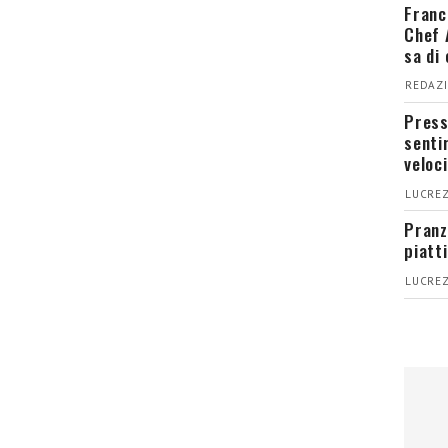
Franc
Chef 
sa di
REDAZI
Press
senti
veloci
LUCREZ
Pranz
piatt
LUCREZ