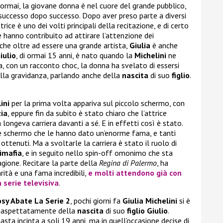
, ormai, la giovane donna è nel cuore del grande pubblico,
successo dopo successo. Dopo aver preso parte a diversi
ttrice è uno dei volti principali della recitazione, e di certo
e hanno contribuito ad attirare l’attenzione dei
 che oltre ad essere una grande artista,
Giulia
è anche
Giulio
, di ormai 15 anni, è nato quando la
Michelini
ne
a, con un racconto choc, la donna ha svelato di essersi
lla gravidanza, parlando anche della
nascita
di suo
figlio
.
ini
per la prima volta appariva sul piccolo schermo, con
zia
, eppure fin da subito è stato chiaro che l’attrice
ongeva carriera davanti a sé. E in effetti così è stato.
nde schermo che le hanno dato un’enorme fama, e tanti
 ottenuti. Ma a svoltarle la carriera è stato il ruolo di
imafia
, e in seguito nello spin-off omonimo che sta
agione. Recitare la parte della
Regina di Palermo
, ha
ità e una fama incredibili,
e molti attendono già con
a serie televisiva
.
osy Abate La Serie 2
, pochi giorni fa
Giulia Michelini
si è
inaspettatamente della
nascita
di suo
figlio Giulio
.
asta incinta a soli 19 anni, ma in quell’occasione decise di