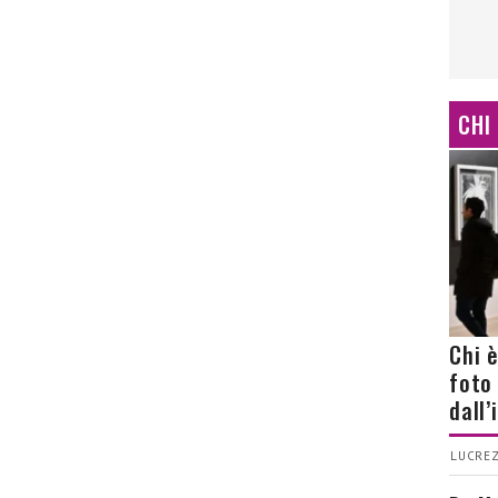
CHI
Chi 
foto
dall
LUCREZ