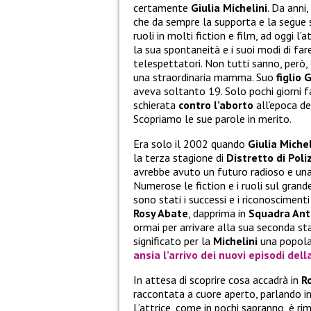
certamente
Giulia Michelini
. Da anni
che da sempre la supporta e la segue 
ruoli in molti fiction e film, ad oggi l’a
la sua spontaneità e i suoi modi di far
telespettatori. Non tutti sanno, però,
una straordinaria mamma. Suo
figlio 
aveva soltanto 19. Solo pochi giorni f
schierata
contro l’aborto
all’epoca de
Scopriamo le sue parole in merito.
Era solo il 2002 quando
Giulia Michel
la terza stagione di
Distretto di Poli
avrebbe avuto un futuro radioso e una l
Numerose le fiction e i ruoli sul gra
sono stati i successi e i riconoscimenti
Rosy Abate
, dapprima in
Squadra Ant
ormai per arrivare alla sua seconda st
significato per la
Michelini
una popolar
ansia l’arrivo dei nuovi episodi dell
In attesa di scoprire cosa accadrà in
R
raccontata a cuore aperto, parlando 
L’attrice, come in pochi sapranno, è rim