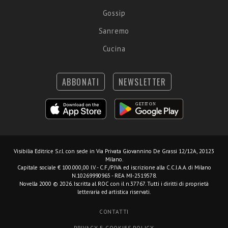
Gossip
Sanremo
Cucina
ABBONATI
NEWSLETTER
Visibilia Editrice S.r.l.
con sede in Via Privata Giovannino De Grassi 12/12A, 20123
Milano.
Capitale sociale € 100.000,00 I.V. - C.F./P.IVA ed iscrizione alla C.C.I.A.A. di Milano
N.10269990965 - REA MI-2519578.
Novella 2000 © 2026. Iscritta al ROC con il n.37767. Tutti i diritti di proprietà
letteraria ed artistica riservati.
CONTATTI
PRIVACY E COOKIES POLICY