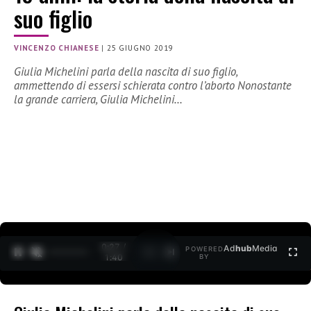
suo figlio
VINCENZO CHIANESE
|
25 GIUGNO 2019
Giulia Michelini parla della nascita di suo figlio,
ammettendo di essersi schierata contro l’aborto Nonostante
la grande carriera, Giulia Michelini…
0:27 /
Ad
hub
Media
POWERED
1
/
2
1:40
BY