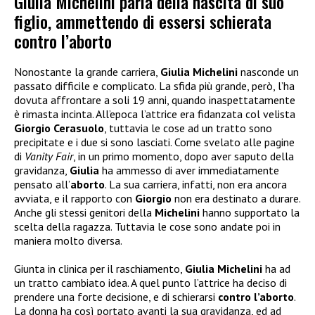
Giulia Michelini parla della nascita di suo
figlio, ammettendo di essersi schierata
contro l’aborto
Nonostante la grande carriera,
Giulia Michelini
nasconde un
passato difficile e complicato. La sfida più grande, però, l’ha
dovuta affrontare a soli 19 anni, quando inaspettatamente
è rimasta incinta. All’epoca l’attrice era fidanzata col velista
Giorgio Cerasuolo
, tuttavia le cose ad un tratto sono
precipitate e i due si sono lasciati. Come svelato alle pagine
di
Vanity Fair
, in un primo momento, dopo aver saputo della
gravidanza,
Giulia
ha ammesso di aver immediatamente
pensato all’
aborto
. La sua carriera, infatti, non era ancora
avviata, e il rapporto con
Giorgio
non era destinato a durare.
Anche gli stessi genitori della
Michelini
hanno supportato la
scelta della ragazza. Tuttavia le cose sono andate poi in
maniera molto diversa.
Giunta in clinica per il raschiamento,
Giulia Michelini
ha ad
un tratto cambiato idea. A quel punto l’attrice ha deciso di
prendere una forte decisione, e di schierarsi
contro l’aborto
.
La donna ha così portato avanti la sua gravidanza, ed ad