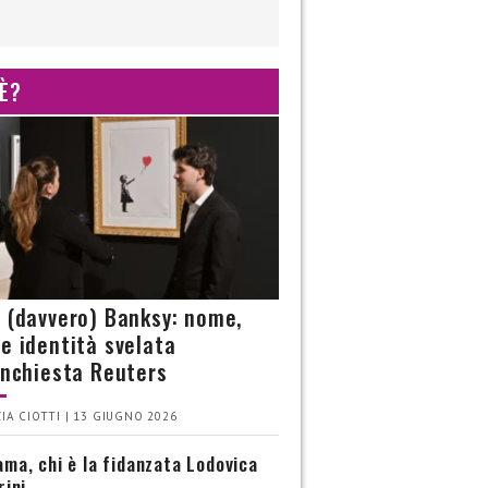
 È?
è (davvero) Banksy: nome,
 e identità svelata
’inchiesta Reuters
IA CIOTTI | 13 GIUGNO 2026
ma, chi è la fidanzata Lodovica
rini