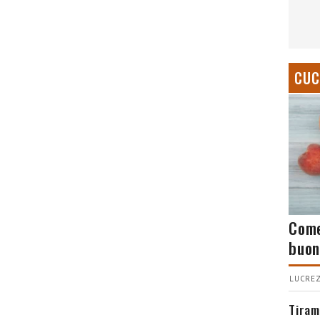
CUC
Come
buon
LUCREZ
Tiram