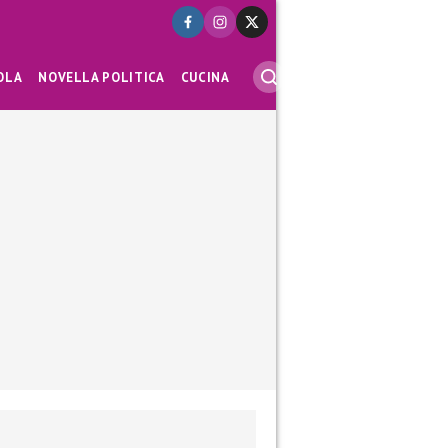
OLA
NOVELLA POLITICA
CUCINA