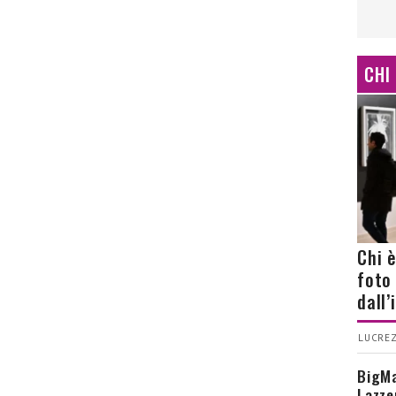
CHI
Chi 
foto
dall
LUCREZ
BigMa
Lazze