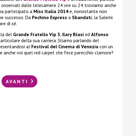
no osservati dalle telecamere 24 ore su 24 troviamo anche
 ha partecipato a
Miss Italia 2014
e, nonostante non
rme successo. Da
Pechino Express
a
Sbandati
, la Salemi
re di sé.
lla del
Grande Fratello Vip 3
,
Ilary Blasi
ed
Alfonso
rticolare della sua carriera. Stiamo parlando del
resentandosi al
Festival del Cinema di Venezia
con un
te anche voi quel red carpet che fece parecchio clamore?
AVANTI