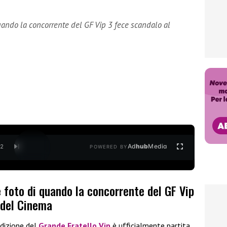
quando la concorrente del GF Vip 3 fece scandalo al
Ad
hub
Media
/
2
POWERED BY
e foto di quando la concorrente del GF Vip
 del Cinema
dizione del
Grande Fratello Vip
è ufficialmente partita.