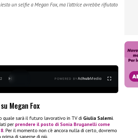
iesto un selfie a Megan Fox, ma l’attrice avrebbe rifiutato
Ad
hub
Media
/
2
POWERED BY
i su Megan Fox
 quale sarà il futuro lavorativo in TV di
Giulia Salemi
.
idati per
prendere il posto di Sonia Bruganelli come
 8
. Per il momento non c’è ancora nulla di certo, dovremo
prima di saperne di più.