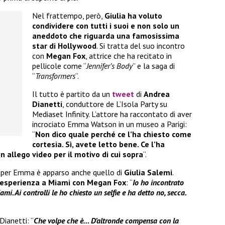
Nel frattempo, però,
Giulia ha voluto
condividere con tutti i suoi e non solo un
aneddoto che riguarda una famosissima
star di Hollywood
. Si tratta del suo incontro
con
Megan Fox
, attrice che ha recitato in
pellicole come “
Jennifer’s
Body
” e la saga di
“
Transformers
“.
Il tutto è partito da un
tweet
di
Andrea
Dianetti
, conduttore de L’Isola Party su
Mediaset Infinity. L’attore ha raccontato di aver
incrociato Emma Watson in un museo a Parigi:
“
Non dico quale perché ce l’ha chiesto come
cortesia. Sì, avete letto bene. Ce l’ha
on allego video per il motivo di cui sopra
“.
 per Emma è apparso anche quello di
Giulia Salemi
.
esperienza a Miami con Megan Fox
: “
Io ho incontrato
. Ai controlli le ho chiesto un selfie e ha detto no, secca.
Dianetti: “
Che volpe che è… D’altronde compensa con la