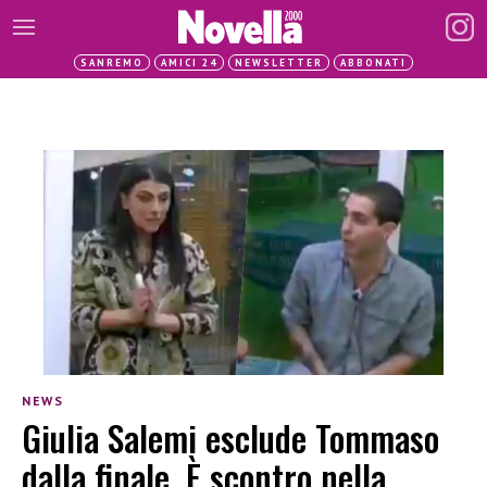
SANREMO
AMICI 24
NEWSLETTER
ABBONATI
NEWS
Giulia Salemi esclude Tommaso
dalla finale. È scontro nella