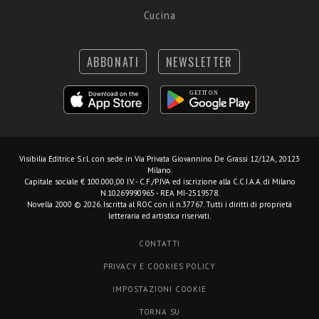
Cucina
ABBONATI
NEWSLETTER
Visibilia Editrice S.r.l.
con sede in Via Privata Giovannino De Grassi 12/12A, 20123
Milano.
Capitale sociale € 100.000,00 I.V. - C.F./P.IVA ed iscrizione alla C.C.I.A.A. di Milano
N.10269990965 - REA MI-2519578.
Novella 2000 © 2026. Iscritta al ROC con il n.37767. Tutti i diritti di proprietà
letteraria ed artistica riservati.
CONTATTI
PRIVACY E COOKIES POLICY
IMPOSTAZIONI COOKIE
TORNA SU