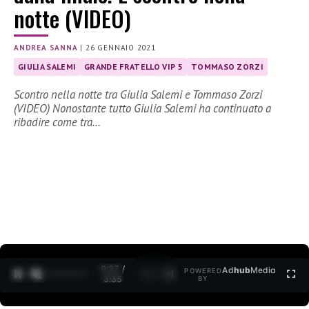
notte (VIDEO)
ANDREA SANNA
|
26 GENNAIO 2021
GIULIA SALEMI
GRANDE FRATELLO VIP 5
TOMMASO ZORZI
Scontro nella notte tra Giulia Salemi e Tommaso Zorzi
(VIDEO) Nonostante tutto Giulia Salemi ha continuato a
ribadire come tra…
0:27 /
Ad
hub
Media
POWERED
1
/
2
3:35
BY