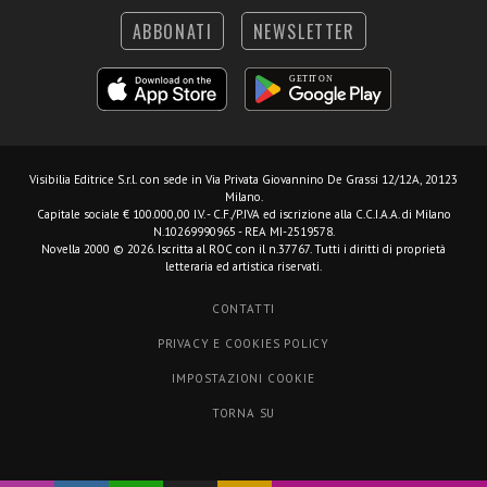
ABBONATI
NEWSLETTER
Visibilia Editrice S.r.l.
con sede in Via Privata Giovannino De Grassi 12/12A, 20123
Milano.
Capitale sociale € 100.000,00 I.V. - C.F./P.IVA ed iscrizione alla C.C.I.A.A. di Milano
N.10269990965 - REA MI-2519578.
Novella 2000 © 2026. Iscritta al ROC con il n.37767. Tutti i diritti di proprietà
letteraria ed artistica riservati.
CONTATTI
PRIVACY E COOKIES POLICY
IMPOSTAZIONI COOKIE
TORNA SU