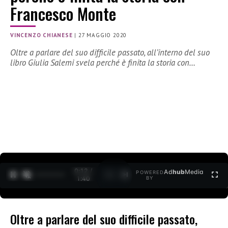
Francesco Monte
VINCENZO CHIANESE
|
27 MAGGIO 2020
Oltre a parlare del suo difficile passato, all’interno del suo
libro Giulia Salemi svela perché è finita la storia con…
0:13 /
Ad
hub
Media
POWERED
1
/
2
1:40
BY
Oltre a parlare del suo difficile passato,