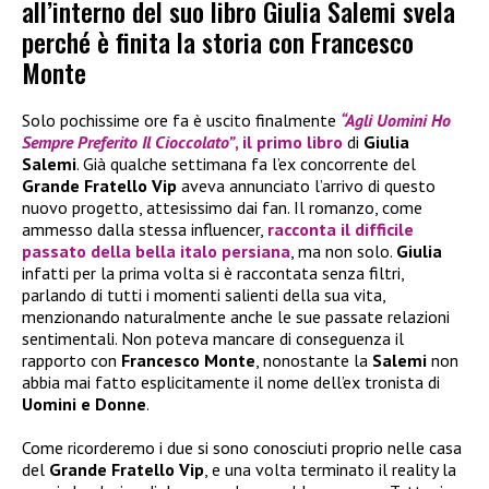
all’interno del suo libro Giulia Salemi svela
perché è finita la storia con Francesco
Monte
Solo pochissime ore fa è uscito finalmente
“Agli Uomini Ho
Sempre Preferito Il Cioccolato”
, il
primo libro
di
Giulia
Salemi
. Già qualche settimana fa l’ex concorrente del
Grande Fratello Vip
aveva annunciato l’arrivo di questo
nuovo progetto, attesissimo dai fan. Il romanzo, come
ammesso dalla stessa influencer,
racconta il difficile
passato della bella italo persiana
, ma non solo.
Giulia
infatti per la prima volta si è raccontata senza filtri,
parlando di tutti i momenti salienti della sua vita,
menzionando naturalmente anche le sue passate relazioni
sentimentali. Non poteva mancare di conseguenza il
rapporto con
Francesco Monte
, nonostante la
Salemi
non
abbia mai fatto esplicitamente il nome dell’ex tronista di
Uomini e Donne
.
Come ricorderemo i due si sono conosciuti proprio nelle casa
del
Grande Fratello Vip
, e una volta terminato il reality la