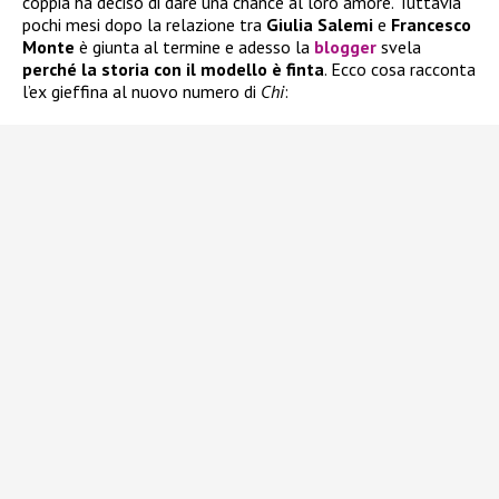
coppia ha deciso di dare una chance al loro amore. Tuttavia
pochi mesi dopo la relazione tra
Giulia Salemi
e
Francesco
Monte
è giunta al termine e adesso la
blogger
svela
perché la storia con il modello è finta
. Ecco cosa racconta
l’ex gieffina al nuovo numero di
Chi
: