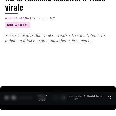
virale
ANDREA SANNA
|
12 LUGLIO 2023
GIULIA SALEMI
Sui social è diventato virale un video di Giulia Salemi che
ordina un drink e lo rimanda indietro. Ecco perché
0:30 /
Ad
hub
Media
POWERED
1
/
2
3:35
BY