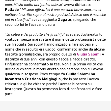
odia. Mi sta molto antipatica adesso
” aveva dichiarato
Pallado
. “
Mi sono offeso. Lei è una persona bravissima, ma ci
metteva le scritte sopra al nostro podcast. Adesso non è neanche
più in classifica
” aveva aggiunto
Zagato
, spiegando che
secondo lui le facevano paura.
“
La colpa è del prodotto che fa schifo
” aveva sottolineato lo
youtuber, senza mai svelare il nome della protagonista delle
sue frecciate. Sui social hanno iniziato a fare ipotesi e il
nome che in seguito era uscito, confermato anche da alcune
testate giornalistiche, era proprio quello di
Giulia Salemi
. A
distanza di due anni, con questo faccia a faccia diretto,
l’influencer ha confermato la tesi. Non è la prima volta che
decide di chiarire in modo diretto con persone con cui aveva
qualcosa in sospeso. Poco tempo fa
Giulia Salemi ha
incontrato Cristiano Malgioglio
, che in passato l’aveva
criticata, e gli ha chiesto perché l’avesse bloccata su
Instagram. Questo ha permesso loro di confrontarsi e fare
pace.