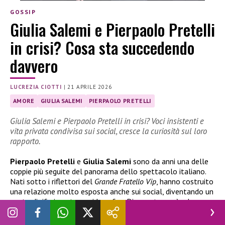
GOSSIP
Giulia Salemi e Pierpaolo Pretelli
in crisi? Cosa sta succedendo
davvero
LUCREZIA CIOTTI
|
21 APRILE 2026
AMORE
GIULIA SALEMI
PIERPAOLO PRETELLI
Giulia Salemi e Pierpaolo Pretelli in crisi? Voci insistenti e
vita privata condivisa sui social, cresce la curiosità sul loro
rapporto.
Pierpaolo Pretelli
e
Giulia Salemi
sono da anni una delle
coppie più seguite del panorama dello spettacolo italiano.
Nati sotto i riflettori del
Grande Fratello Vip
, hanno costruito
una relazione molto esposta anche sui social, diventando un
punto di riferimento per i loro fan. Di recente, però, alcune
indiscrezioni hanno riacceso l’attenzione su una possibile
fase di
crisi
tra i due, alimentando dubbi sul loro attuale