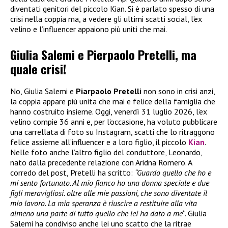
diventati genitori del piccolo Kian. Si è parlato spesso di una
crisi nella coppia ma, a vedere gli ultimi scatti social, l’ex
velino e l’influencer appaiono più uniti che mai.
Giulia Salemi e Pierpaolo Pretelli, ma
quale crisi!
No, Giulia Salemi e
Piarpaolo Pretelli
non sono in crisi anzi,
la coppia appare più unita che mai e felice della famiglia che
hanno costruito insieme. Oggi, venerdì 31 luglio 2026, l’ex
velino compie 36 anni e, per l’occasione, ha voluto pubblicare
una carrellata di foto su Instagram, scatti che lo ritraggono
felice assieme all’influencer e a loro figlio, il piccolo
Kian
.
Nelle foto anche l’altro figlio del conduttore, Leonardo,
nato dalla precedente relazione con Aridna Romero. A
corredo del post, Pretelli ha scritto:
“Guardo quello che ho e
mi sento fortunato. Al mio fianco ho una donna speciale e due
figli meravigliosi. oltre alle mie passioni, che sono diventate il
mio lavoro. La mia speranza è riuscire a restituire alla vita
almeno una parte di tutto quello che lei ha dato a me
“. Giulia
Salemi ha condiviso anche lei uno scatto che la ritrae