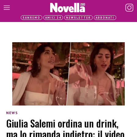
SANREMO
AMICI 24
NEWSLETTER
ABBONATI
NEWS
Giulia Salemi ordina un drink,
ma lo rimanda indietro: il video