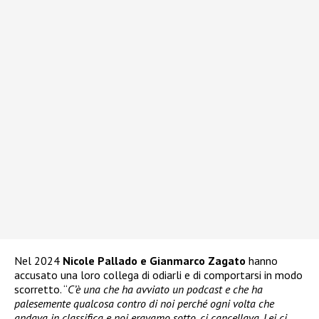
Nel 2024
Nicole Pallado e Gianmarco Zagato
hanno
accusato una loro collega di odiarli e di comportarsi in modo
scorretto. “
C’è una che ha avviato un podcast e che ha
palesemente qualcosa contro di noi perché ogni volta che
andava in classifica e noi eravamo sotto, ci cancellava. Lei ci