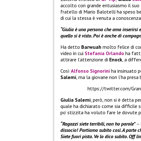
accolto con grande entusiasmo il suo a
fratello di Mario Balotelli ha speso be
di cui la stessa è venuta a conoscenza
“Giulia è una persona che ama inserirsi e
quello si è visto. Poi è anche di compagn
Ha detto
Barwuah
molto felice di co
video in cui
Stefania Orlando
ha fat
attirare l’attenzione di
Enock
, a diffe
Così
Alfonso Signorini
ha insinuato p
Salemi
, ma la giovane non l’ha presa 
https://twitter.com/Gr
Giulia Salemi
, però, non si è detta p
quale ha dichiarato come sia difficil
po’ stizzita ha voluto fare le dovute p
“Ragazzi siete terribili, non ho parole”
– 
dissocio!
Partiamo subito così. A parte 
Siete fuori pista. Ve lo dico subito. Off li