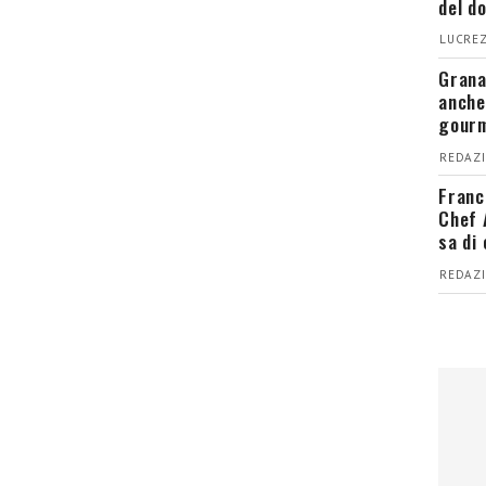
del d
LUCREZ
Grana
anche
gour
REDAZI
Franc
Chef 
sa di
REDAZI