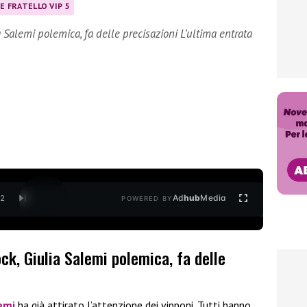
E FRATELLO VIP 5
 Salemi polemica, fa delle precisazioni L’ultima entrata
Ad
hub
Media
/
2
POWERED BY
ck, Giulia Salemi polemica, fa delle
emi
ha già attirato l’attenzione dei vipponi. Tutti hanno