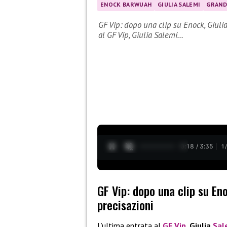
ENOCK BARWUAH
GIULIA SALEMI
GRAND
GF Vip: dopo una clip su Enock, Giulia
al GF Vip, Giulia Salemi…
0:19 / 3:35
1
GF Vip: dopo una clip su Eno
precisazioni
L’ultima entrata al
GF Vip
,
Giulia
Sal