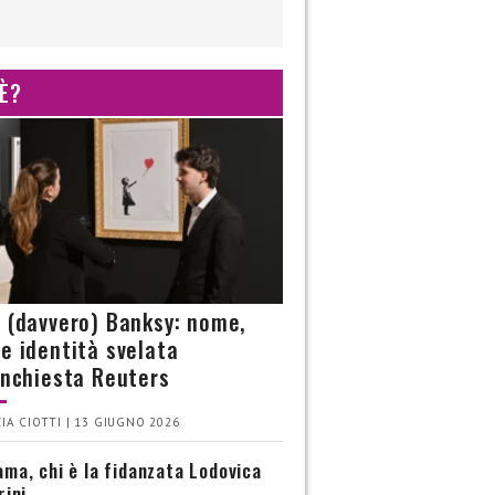
 È?
è (davvero) Banksy: nome,
 e identità svelata
’inchiesta Reuters
IA CIOTTI | 13 GIUGNO 2026
ma, chi è la fidanzata Lodovica
rini