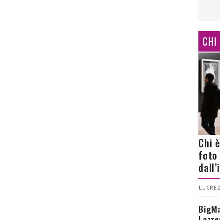
CHI
Chi 
foto
dall
LUCREZ
BigMa
Lazze