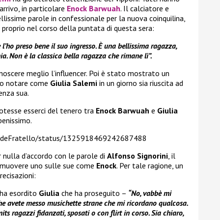
rrivo, in particolare
Enock Barwuah
. Il calciatore e
llissime parole in confessionale per la nuova coinquilina,
 proprio nel corso della puntata di questa sera:
 l’ho preso bene il suo ingresso. È una bellissima ragazza,
ia. Non è la classica bella ragazza che rimane lì”.
noscere meglio l’influencer. Poi è stato mostrato un
to notare come
Giulia Salemi
in un giorno sia riuscita ad
renza sua.
otesse esserci del tenero tra
Enock Barwuah
e
Giulia
benissimo.
andeFratello/status/1325918469242687488
er nulla d’accordo con le parole di
Alfonso Signorini
, il
e smuovere uno sulle sue come
Enock
. Per tale ragione, un
recisazioni:
ha esordito
Giulia
che ha proseguito –
“No, vabbè mi
che avete messo musichette strane che mi ricordano qualcosa.
mits ragazzi fidanzati, sposati o con flirt in corso. Sia chiaro,