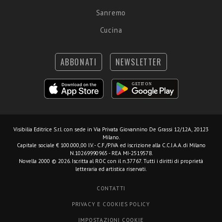
Sanremo
Cucina
ABBONATI
NEWSLETTER
Visibilia Editrice S.r.l.
con sede in Via Privata Giovannino De Grassi 12/12A, 20123
Milano.
Capitale sociale € 100.000,00 I.V. - C.F./P.IVA ed iscrizione alla C.C.I.A.A. di Milano
N.10269990965 - REA MI-2519578.
Novella 2000 © 2026. Iscritta al ROC con il n.37767. Tutti i diritti di proprietà
letteraria ed artistica riservati.
CONTATTI
PRIVACY E COOKIES POLICY
IMPOSTAZIONI COOKIE