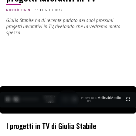
NICOLÒ FIGINI
|
11 LUGLIO 2022
Giulia Stabile ha di recente parlato dei suoi prossimi
progetti lavorativi in TV, rivelando che la vedremo molto
spesso
0:12 /
Ad
hub
Media
POWERED
1
/
2
1:40
BY
I progetti in TV di Giulia Stabile