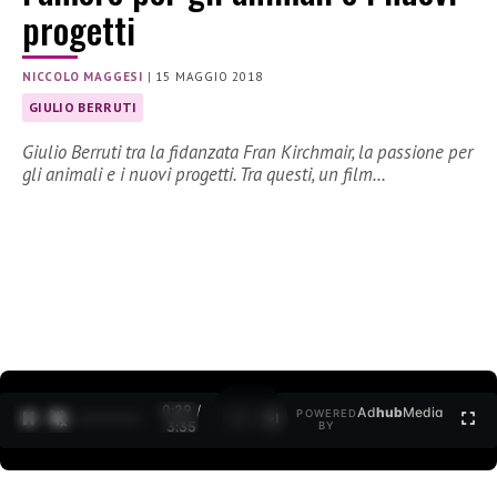
progetti
NICCOLO MAGGESI
|
15 MAGGIO 2018
GIULIO BERRUTI
Giulio Berruti tra la fidanzata Fran Kirchmair, la passione per
gli animali e i nuovi progetti. Tra questi, un film…
0:30 /
Ad
hub
Media
POWERED
1
/
2
3:35
BY