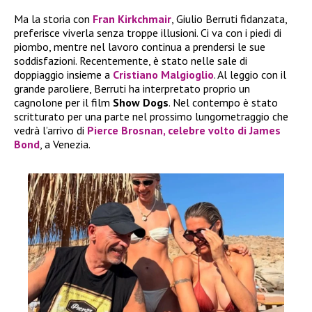
Ma la storia con
Fran Kirkchmair
, Giulio Berruti fidanzata,
preferisce viverla senza troppe illusioni. Ci va con i piedi di
piombo, mentre nel lavoro continua a prendersi le sue
soddisfazioni. Recentemente, è stato nelle sale di
doppiaggio insieme a
Cristiano Malgioglio
. Al leggio con il
grande paroliere, Berruti ha interpretato proprio un
cagnolone per il film
Show Dogs
. Nel contempo è stato
scritturato per una parte nel prossimo lungometraggio che
vedrà l’arrivo di
Pierce Brosnan
, celebre volto di James
Bond
, a Venezia.