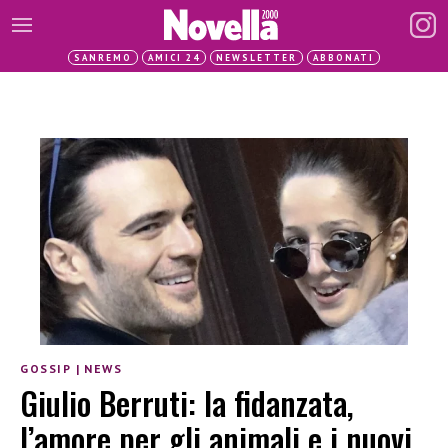
SANREMO
AMICI 24
NEWSLETTER
ABBONATI
GOSSIP
|
NEWS
Giulio Berruti: la fidanzata,
l’amore per gli animali e i nuovi