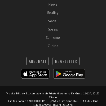
News
Reality
Social
Gossip
Sanremo
Cucina
ABBONATI
NEWSLETTER
Visibilia Editrice S.r.l.
con sede in Via Privata Giovannino De Grassi 12/12A, 20123
Milano.
Capitale sociale € 100.000,00 I.V. - C.F./P.IVA ed iscrizione alla C.C.I.A.A. di Milano
N.10269990965 - REA MI-2519578.