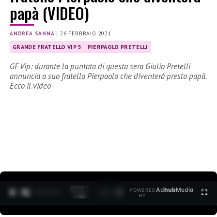
papà (VIDEO)
ANDREA SANNA
|
26 FEBBRAIO 2021
GRANDE FRATELLO VIP 5
PIERPAOLO PRETELLI
GF Vip: durante la puntata di questa sera Giulio Pretelli
annuncia a suo fratello Pierpaolo che diventerà presto papà.
Ecco il video
0:12 /
Ad
hub
Media
POWERED
1
/
2
1:40
BY