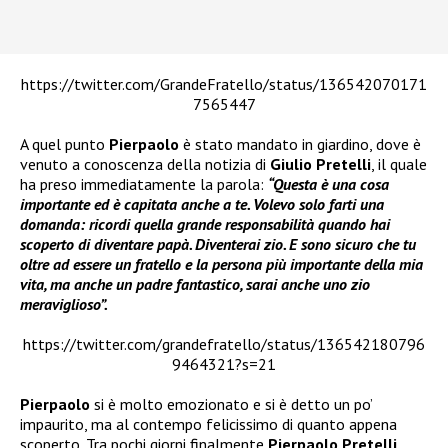
https://twitter.com/GrandeFratello/status/136542070171
7565447
A quel punto
Pierpaolo
è stato mandato in giardino, dove è
venuto a conoscenza della notizia di
Giulio Pretelli
, il quale
ha preso immediatamente la parola:
“Questa è una cosa
importante ed è capitata anche a te. Volevo solo farti una
domanda: ricordi quella grande responsabilità quando hai
scoperto di diventare papà. Diventerai zio. E sono sicuro che tu
oltre ad essere un fratello e la persona più importante della mia
vita, ma anche un padre fantastico, sarai anche uno zio
meraviglioso”.
https://twitter.com/grandefratello/status/136542180796
9464321?s=21
Pierpaolo
si è molto emozionato e si è detto un po’
impaurito, ma al contempo felicissimo di quanto appena
scoperto. Tra pochi giorni finalmente
Pierpaolo Pretelli