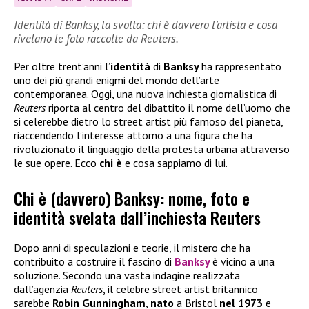
Identità di Banksy, la svolta: chi è davvero l’artista e cosa
rivelano le foto raccolte da Reuters.
Per oltre trent’anni l’
identità
di
Banksy
ha rappresentato
uno dei più grandi enigmi del mondo dell’arte
contemporanea. Oggi, una nuova inchiesta giornalistica di
Reuters
riporta al centro del dibattito il nome dell’uomo che
si celerebbe dietro lo street artist più famoso del pianeta,
riaccendendo l’interesse attorno a una figura che ha
rivoluzionato il linguaggio della protesta urbana attraverso
le sue opere. Ecco
chi è
e cosa sappiamo di lui.
Chi è (davvero) Banksy: nome, foto e
identità svelata dall’inchiesta Reuters
Dopo anni di speculazioni e teorie, il mistero che ha
contribuito a costruire il fascino di
Banksy
è vicino a una
soluzione. Secondo una vasta indagine realizzata
dall’agenzia
Reuters
, il celebre street artist britannico
sarebbe
Robin Gunningham
,
nato
a Bristol
nel 1973
e