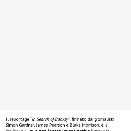
Il reportage
“In Search of Banksy”
, firmato dai giornalisti
Simon Gardner, James Pearson e Blake Morrison, è il
risultato di un
lungo lavoro investigativo
basato su