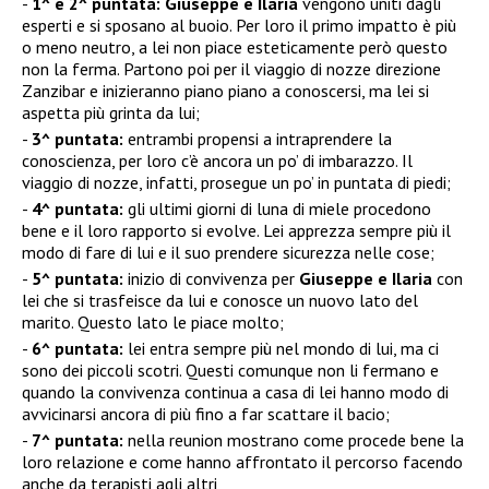
1^ e 2^ puntata:
Giuseppe e Ilaria
vengono uniti dagli
esperti e si sposano al buoio. Per loro il primo impatto è più
o meno neutro, a lei non piace esteticamente però questo
non la ferma. Partono poi per il viaggio di nozze direzione
Zanzibar e inizieranno piano piano a conoscersi, ma lei si
aspetta più grinta da lui;
3^ puntata:
entrambi propensi a intraprendere la
conoscienza, per loro c’è ancora un po’ di imbarazzo. Il
viaggio di nozze, infatti, prosegue un po’ in puntata di piedi;
4^ puntata:
gli ultimi giorni di luna di miele procedono
bene e il loro rapporto si evolve. Lei apprezza sempre più il
modo di fare di lui e il suo prendere sicurezza nelle cose;
5^ puntata:
inizio di convivenza per
Giuseppe e Ilaria
con
lei che si trasfeisce da lui e conosce un nuovo lato del
marito. Questo lato le piace molto;
6^ puntata:
lei entra sempre più nel mondo di lui, ma ci
sono dei piccoli scotri. Questi comunque non li fermano e
quando la convivenza continua a casa di lei hanno modo di
avvicinarsi ancora di più fino a far scattare il bacio;
7^ puntata:
nella reunion mostrano come procede bene la
loro relazione e come hanno affrontato il percorso facendo
anche da terapisti agli altri