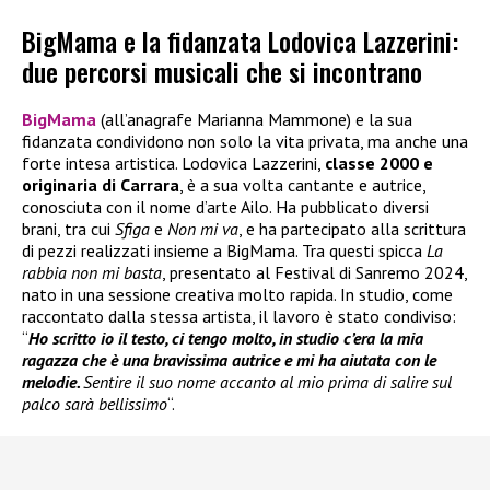
BigMama e la fidanzata Lodovica Lazzerini:
due percorsi musicali che si incontrano
BigMama
(all’anagrafe Marianna Mammone) e la sua
fidanzata condividono non solo la vita privata, ma anche una
forte intesa artistica. Lodovica Lazzerini,
classe 2000 e
originaria di Carrara
, è a sua volta cantante e autrice,
conosciuta con il nome d’arte Ailo. Ha pubblicato diversi
brani, tra cui
Sfiga
e
Non mi va
, e ha partecipato alla scrittura
di pezzi realizzati insieme a BigMama. Tra questi spicca
La
rabbia non mi basta
, presentato al Festival di Sanremo 2024,
nato in una sessione creativa molto rapida. In studio, come
raccontato dalla stessa artista, il lavoro è stato condiviso:
“
Ho scritto io il testo, ci tengo molto, in studio c’era la mia
ragazza che è una bravissima autrice e mi ha aiutata con le
melodie.
Sentire il suo nome accanto al mio prima di salire sul
palco sarà bellissimo
“.