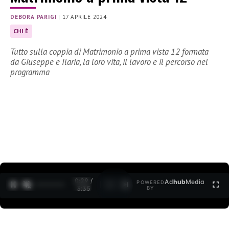
DEBORA PARIGI
|
17 APRILE 2024
CHI È
Tutto sulla coppia di Matrimonio a prima vista 12 formata
da Giuseppe e Ilaria, la loro vita, il lavoro e il percorso nel
programma
0:30 /
Ad
hub
Media
POWERED
1
/
2
3:35
BY